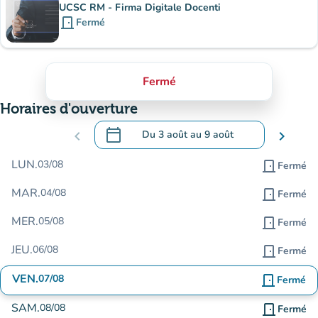
UCSC RM - Firma Digitale Docenti
door_front
Fermé
Fermé
Horaires d'ouverture
calendar_today
chevron_left
Du
3 août
au
9 août
chevron_right
.
Ouvrir le calendrier pour changer de dat
LUN.
03/08
door_front
Fermé
MAR.
04/08
door_front
Fermé
MER.
05/08
door_front
Fermé
JEU.
06/08
door_front
Fermé
VEN.
07/08
door_front
Fermé
SAM.
08/08
door_front
Fermé