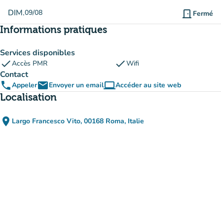
DIM.
09/08
door_front
Fermé
Informations pratiques
Services disponibles
check
check
Accès PMR
Wifi
Contact
phone
email
computer
Appeler
Envoyer un email
Accéder au site web
(nouvel onglet)
Localisation
place
Largo Francesco Vito, 00168 Roma, Italie
(ouvrir dans Google Maps)
(nouvel onglet)