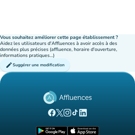
Vous souhaitez améliorer cette page établissement ?
Aidez les utilisateurs d'Affluences à avoir accès à des
données plus précises (affluence, horaire d'ouverture,
informations pratiques…)
edit
Suggérer une modification
(nouvel onglet)
(nouvel onglet)
(nouvel onglet)
(nouvel onglet)
(nouvel onglet)
Page Facebook Affluences
Page Twitter Affluences
Page Instagram Affluences
Page Tiktok Affluences
Page LinkedIn Affluences
(nouvel onglet)
(nouvel onglet)