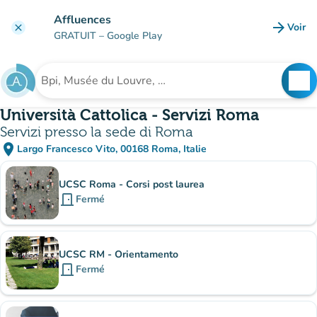
Aller au contenu principal
Affluences
arrow_forward
Voir
clear
(nouve
GRATUIT
– Google Play
search
See
Rechercher un établissement
Università Cattolica - Servizi Roma
Servizi presso la sede di Roma
place
Largo Francesco Vito, 00168 Roma, Italie
(ouvrir dans Google Maps)
(nouvel onglet)
Sous-sites
UCSC Roma - Corsi post laurea
door_front
Fermé
UCSC RM - Orientamento
door_front
Fermé