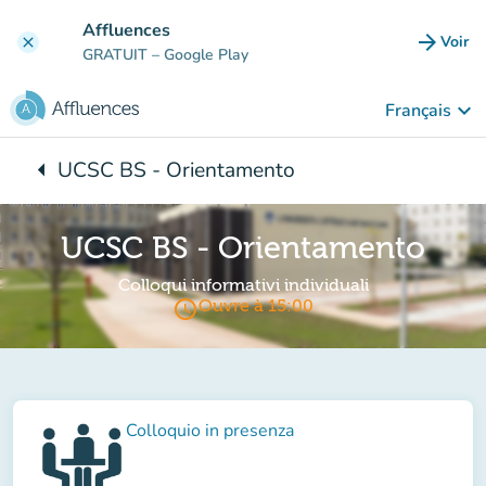
Aller au contenu principal
Affluences
arrow_forward
Voir
clear
(nouve
GRATUIT
– Google Play
keyboard_arrow_down
Français
arrow_left
UCSC BS - Orientamento
Retour à :
UCSC BS - Orientamento
Colloqui informativi individuali
access_time
Ouvre à 15:00
Colloquio in presenza