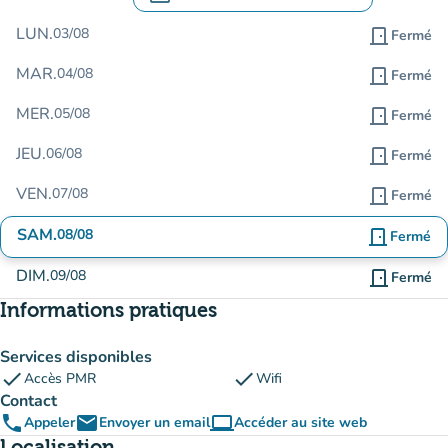
.
Ouvrir le calendrier pour changer de dat
LUN.
03/08
door_front
Fermé
MAR.
04/08
door_front
Fermé
MER.
05/08
door_front
Fermé
JEU.
06/08
door_front
Fermé
VEN.
07/08
door_front
Fermé
SAM.
08/08
door_front
Fermé
DIM.
09/08
door_front
Fermé
Informations pratiques
Services disponibles
check
check
Accès PMR
Wifi
Contact
phone
email
computer
Appeler
Envoyer un email
Accéder au site web
(nouvel onglet)
Localisation