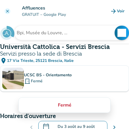
Aller au contenu principal
Affluences
arrow_forward
Voir
clear
(nouve
GRATUIT
– Google Play
search
See
Rechercher un établissement
Università Cattolica - Servizi Brescia
Servizi presso la sede di Brescia
place
17 Via Trieste, 25121 Brescia, Italie
(ouvrir dans Google Maps)
(nouvel onglet)
Sous-sites
UCSC BS - Orientamento
door_front
Fermé
Fermé
Horaires d'ouverture
calendar_today
chevron_left
Du
3 août
au
9 août
chevron_right