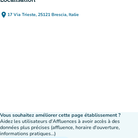
place
17 Via Trieste, 25121 Brescia, Italie
(ouvrir dans Google Maps)
(nouvel onglet)
Vous souhaitez améliorer cette page établissement ?
Aidez les utilisateurs d'Affluences à avoir accès à des
données plus précises (affluence, horaire d'ouverture,
informations pratiques…)