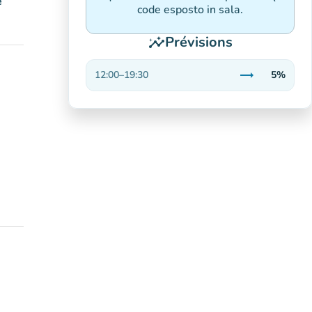
é
code esposto in sala.
Prévisions
insights
trending_flat
12:00
–
19:30
5%
Stable