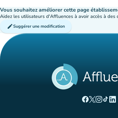
Vous souhaitez améliorer cette page établissem
Aidez les utilisateurs d'Affluences à avoir accès à des
edit
Suggérer une modification
(nouvel onglet)
(nouvel ong
(nouvel 
(nou
(
Page Facebook Aff
Page Twitter A
Page Instag
Page Ti
Page