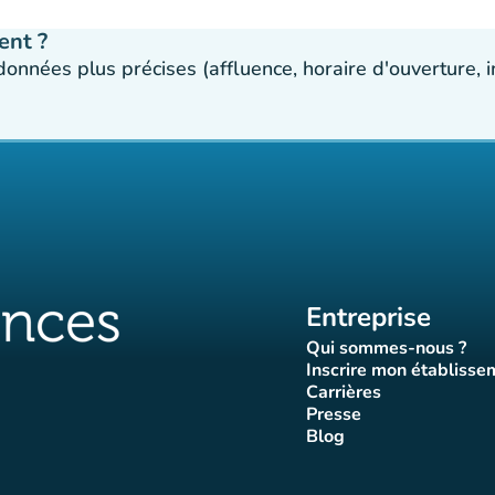
ent ?
 données plus précises (affluence, horaire d'ouverture,
Entreprise
Qui sommes-nous ?
(nouvel ongle
Inscrire mon établisse
(nouvel o
Carrières
(nouvel onglet)
Presse
let)
onglet)
vel onglet)
nouvel onglet)
(nouvel onglet)
Blog
luences
ffluences
ram Affluences
ktok Affluences
 LinkedIn Affluences
(nouvel onglet)