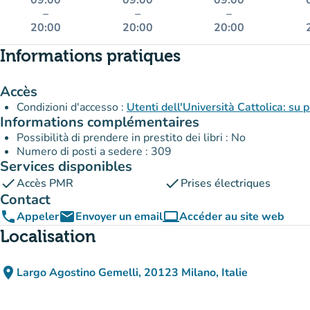
09:00
09:00
09:00
–
–
–
20:00
20:00
20:00
Informations pratiques
Accès
Condizioni d'accesso :
Utenti dell'Università Cattolica: su 
Informations complémentaires
Possibilità di prendere in prestito dei libri : No
Numero di posti a sedere : 309
Services disponibles
check
check
Accès PMR
Prises électriques
Contact
phone
email
computer
Appeler
Envoyer un email
Accéder au site web
(nouvel onglet)
Localisation
place
Largo Agostino Gemelli, 20123 Milano, Italie
(ouvrir dans Google Maps)
(nouvel onglet)