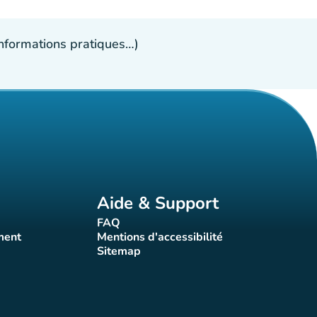
 informations pratiques…)
Aide & Support
FAQ
t)
(nouvel onglet)
ment
Mentions d'accessibilité
nglet)
(nouvel onglet)
Sitemap
(nouvel onglet)