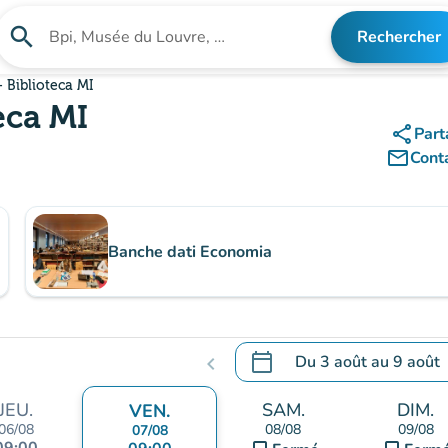
search
Rechercher
Rechercher un établissement
- Biblioteca MI
eca MI
share
Part
mail_outline
Cont
Banche dati Economia
calendar_today
Du
3 août
au
9 août
chevron_left
.
Ouvrir le calendrier pour 
JEU.
SAM.
DIM.
VEN.
06/08
08/08
09/08
07/08