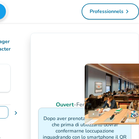
navigate_next
Professionnels
(nouvel ongl
ager
acter
Ouvert
-
Ferme à 20:00
chevron_right
changer de dates
Dopo aver prenotato il posto, ricorda
che prima di utilizzarlo dovrai
confermarne loccupazione
inquadrando con lo smartphone il QR