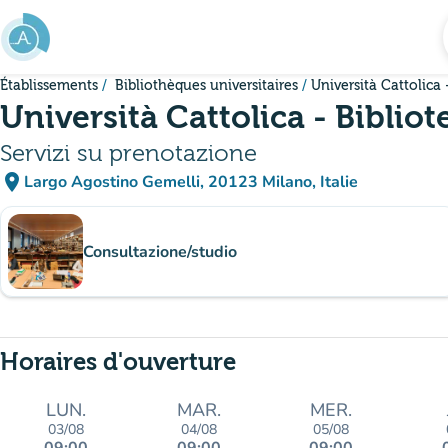
Aller au contenu principal
Établissements
Bibliothèques universitaires
Università Cattolica 
Università Cattolica - Bibliot
Servizi su prenotazione
place
Largo Agostino Gemelli, 20123 Milano, Italie
(ouvrir dans Google Maps)
(nouvel onglet)
Sous-sites
Consultazione/studio
Horaires d'ouverture
LUN.
MAR.
MER.
03/08
04/08
05/08