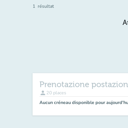
1
résultat
A
Prenotazione postazio
person
20
places
Aucun créneau disponible pour aujourd'hu