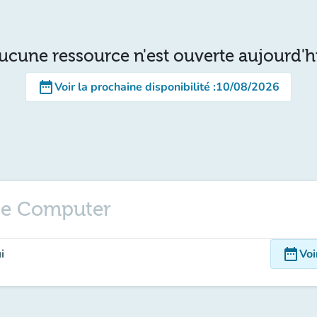
ucune ressource n'est ouverte aujourd'h
date_range
Voir la prochaine disponibilité
:
10/08/2026
ne Computer
date_range
i
Voi