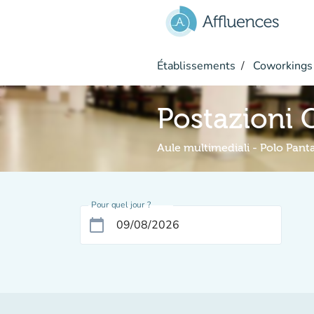
Aller au contenu principal
Établissements
Coworkings
Postazioni
Aule multimediali - Polo Pant
Pour quel jour ?
calendar_today