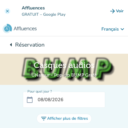
Aller au contenu principal
Affluences
arrow_forward
Voir
clear
(nouve
GRATUIT
– Google Play
keyboard_arrow_down
Français
arrow_left
Réservation
Retour à :
Casques audios
UNamur - Pop-up BUMP Grafé
Pour quel jour ?
calendar_today
filter_list
Afficher plus de filtres