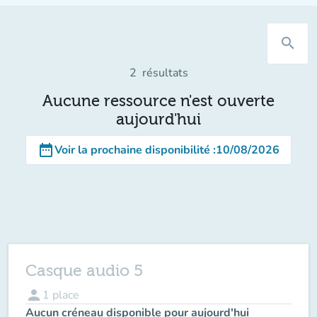
search
2
résultats
Aucune ressource n'est ouverte
aujourd'hui
date_range
Voir la prochaine disponibilité
:
10/08/2026
Casque audio 5
person
1
place
Aucun créneau disponible pour aujourd'hui