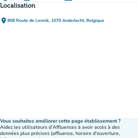
(nouvel onglet)
Localisation
place
808 Route de Lennik, 1070 Anderlecht, Belgique
(ouvrir dans Google Maps)
(nouvel onglet)
Vous souhaitez améliorer cette page établissement ?
Aidez les utilisateurs d'Affluences à avoir accès à des
données plus précises (affluence, horaire d'ouverture,