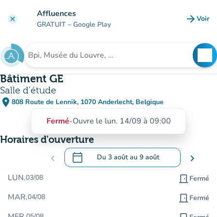
Aller au contenu principal
Affluences
arrow_forward
Voir
clear
(nouve
GRATUIT
– Google Play
search
See
Rechercher un établissement
Bâtiment GE
Salle d'étude
place
808 Route de Lennik, 1070 Anderlecht, Belgique
(ouvrir dans Google Maps)
(nouvel onglet)
Fermé
-
Ouvre le lun. 14/09 à 09:00
Horaires d'ouverture
calendar_today
chevron_left
Du
3 août
au
9 août
chevron_right
.
Ouvrir le calendrier pour changer de dat
LUN.
03/08
door_front
Fermé
MAR.
04/08
door_front
Fermé
MER.
05/08