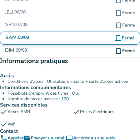
door_front
Fermé
JEU.
06/08
door_front
Fermé
VEN.
07/08
door_front
Fermé
SAM.
08/08
door_front
Fermé
DIM.
09/08
door_front
Fermé
Informations pratiques
Accès
Conditions d'accès : Utilisateurs inscrits + carte d'accès activée
Informations complémentaires
Possibilité d'emprunt des livres : Oui
Nombre de places assises :
120
Services disponibles
check
check
Accès PMR
Prises électriques
check
Wifi
Contact
phone
email
computer
Appeler
Envoyer un email
Accéder au site web