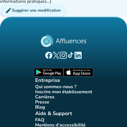
informations pratiques…)
edit
Suggérer une modification
(nouvel onglet)
(nouvel onglet)
(nouvel onglet)
(nouvel onglet)
(nouvel onglet)
Page Facebook Affluences
Page Twitter Affluences
Page Instagram Affluences
Page Tiktok Affluences
Page LinkedIn Affluences
(nouvel onglet)
(nouvel onglet)
Entreprise
Qui sommes-nous ?
(nouvel onglet)
Inscrire mon établissement
(nouvel onglet)
Carrières
(nouvel onglet)
Presse
(nouvel onglet)
Blog
(nouvel onglet)
Aide & Support
FAQ
(nouvel onglet)
Mentions d'accessibilité