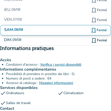
door_front
Fermé
JEU.
06/08
door_front
Fermé
VEN.
07/08
door_front
Fermé
SAM.
08/08
door_front
Fermé
DIM.
09/08
door_front
Fermé
Informations pratiques
Accès
Condizioni d'accesso :
Verifica i servizi disponibili
Informations complémentaires
Possibilità di prendere in prestito dei libri : Si
Numero di posti a sedere : 64
Accesso al catalogo :
Maggiori informazioni
Services disponibles
check
check
Ordinateurs
Climatisation
check
Salles de travail
Contact