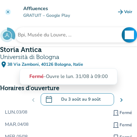
Aller au contenu principal
Affluences
arrow_forward
Voir
clear
(nouve
GRATUIT
– Google Play
search
See
Rechercher un établissement
Storia Antica
Università di Bologna
place
38 Via Zamboni, 40126 Bologna, Italie
(ouvrir dans Google Maps)
(nouvel onglet)
Fermé
-
Ouvre le lun. 31/08 à 09:00
Horaires d'ouverture
calendar_today
chevron_left
Du
3 août
au
9 août
chevron_right
.
Ouvrir le calendrier pour changer de dat
LUN.
03/08
door_front
Fermé
MAR.
04/08
door_front
Fermé
MER.
05/08