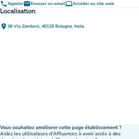
phone
email
computer
Appeler
Envoyer un email
Accéder au site web
(nouvel onglet)
Localisation
place
38 Via Zamboni, 40126 Bologna, Italie
(ouvrir dans Google Maps)
(nouvel onglet)
Vous souhaitez améliorer cette page établissement ?
Aidez les utilisateurs d'Affluences à avoir accès à des