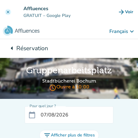
Aller au contenu principal
Affluences
arrow_forward
Voir
clear
(nouve
GRATUIT
– Google Play
keyboard_arrow_down
Français
arrow_left
Réservation
Retour à :
Gruppenarbeitsplatz
Stadtbücherei Bochum
access_time
Ouvre à 10:00
Pour quel jour ?
calendar_today
filter_list
Afficher plus de filtres