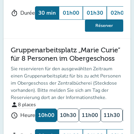
30 min
01h00
01h30
02h00
Durée
timer
Réserver
Gruppenarbeitsplatz „Marie Curie“
für 8 Personen im Obergeschoss
Sie reservieren für den ausgewählten Zeitraum
einen Gruppenarbeitsplatz für bis zu acht Personen
im Obergeschoss der Zentralbücherei (Steckdose
vorhanden). Bitte melden Sie sich am Tag der
Reservierung dort an der Informationstheke.
person
8
places
10h00
10h30
11h00
11h30
12
Heure
schedule