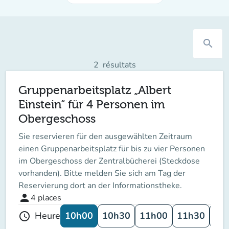
search
2
résultats
Gruppenarbeitsplatz „Albert
Einstein“ für 4 Personen im
Obergeschoss
Sie reservieren für den ausgewählten Zeitraum
einen Gruppenarbeitsplatz für bis zu vier Personen
im Obergeschoss der Zentralbücherei (Steckdose
vorhanden). Bitte melden Sie sich am Tag der
Reservierung dort an der Informationstheke.
person
4
places
10h00
10h30
11h00
11h30
12
Heure
schedule