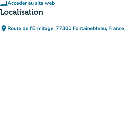
computer
Accéder au site web
(nouvel onglet)
Localisation
place
Route de l’Ermitage, 77300 Fontainebleau, France
(ouvrir dans Google Maps)
(nouvel onglet)