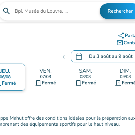
search
Rechercher
Rechercher un établissement
share
Part
mail_outline
Cont
calendar_today
Du
3 août
au
9 août
chevron_left
.
Ouvrir le calendrier pour 
VEN.
SAM.
DIM.
JEU.
07/08
08/08
09/08
06/08
door_front
door_front
door_front
ont
Fermé
Fermé
Ferm
Fermé
lippe Mahut offre des conditions idéales pour la préparation au
mprenant des équipements sportifs pour le haut niveau.