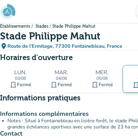
Aller au contenu principal
Établissements
Stades
Stade Philippe Mahut
Stade Philippe Mahut
place
Route de l’Ermitage, 77300 Fontainebleau, France
(ouvrir dans Google Maps)
(nouvel onglet)
Horaires d'ouverture
LUN.
MAR.
MER.
03/08
04/08
05/08
door_front
door_front
door_front
Fermé
Fermé
Fermé
door_fr
Informations pratiques
Informations complémentaires
Notes : Situé à Fontainebleau en lisière forêt, le stade Phi
grandes échéances sportives avec une surface de 23 ha co
Contact