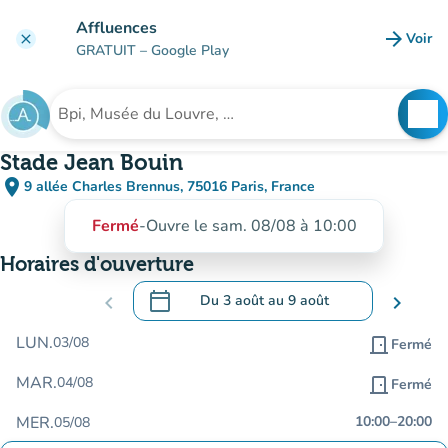
Aller au contenu principal
Affluences
arrow_forward
Voir
clear
(nouve
GRATUIT
– Google Play
search
See
Rechercher un établissement
Stade Jean Bouin
place
9 allée Charles Brennus, 75016 Paris, France
(ouvrir dans Google Maps)
(nouvel onglet)
Fermé
-
Ouvre le sam. 08/08 à 10:00
Horaires d'ouverture
calendar_today
chevron_left
Du
3 août
au
9 août
chevron_right
.
Ouvrir le calendrier pour changer de dat
LUN.
03/08
door_front
Fermé
MAR.
04/08
door_front
Fermé
MER.
10:00
–
20:00
05/08