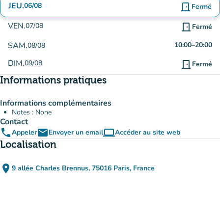
JEU.
06/08
door_front
Fermé
VEN.
07/08
door_front
Fermé
SAM.
10:00
–
20:00
08/08
DIM.
09/08
door_front
Fermé
Informations pratiques
Informations complémentaires
Notes : None
Contact
phone
email
computer
Appeler
Envoyer un email
Accéder au site web
(nouvel onglet)
Localisation
place
9 allée Charles Brennus, 75016 Paris, France
(ouvrir dans Google Maps)
(nouvel onglet)