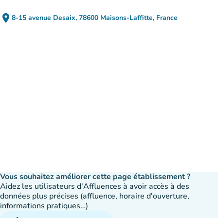
place
8-15 avenue Desaix, 78600 Maisons-Laffitte, France
(ouvrir dans Google Maps)
(nouvel onglet)
Vous souhaitez améliorer cette page établissement ?
Aidez les utilisateurs d'Affluences à avoir accès à des
données plus précises (affluence, horaire d'ouverture,
informations pratiques…)