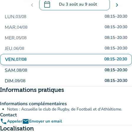
calendar_today
chevron_left
Du
3 août
au
9 août
chevron_right
.
Ouvrir le calendrier pour changer de dat
LUN.
08:15
–
20:30
03/08
MAR.
08:15
–
20:30
04/08
MER.
08:15
–
20:30
05/08
JEU.
08:15
–
20:30
06/08
VEN.
08:15
–
20:30
07/08
SAM.
08:15
–
20:30
08/08
DIM.
08:15
–
20:30
09/08
Informations pratiques
Informations complémentaires
Notes : Accueille le club de Rugby, de Football et d'Athlétisme.
Contact
phone
email
Appeler
Envoyer un email
Localisation