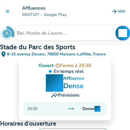
Aller au contenu principal
Affluences
arrow_forward
Voir
clear
(nouve
GRATUIT
– Google Play
search
See
Rechercher un établissement
Stade du Parc des Sports
place
8-15 avenue Desaix, 78600 Maisons-Laffitte, France
(ouvrir dans Google Maps)
(nouvel onglet)
Ouvert
-
Ferme à 20:30
info_outline
En temps réel
man
man
man
Affluence
Dense
insights
Prévisions
trending_flat
20:30
Dense
man
man
man
Stable
Horaires d'ouverture