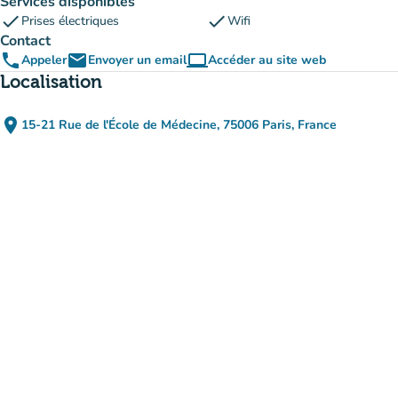
Services disponibles
check
check
Prises électriques
Wifi
Contact
phone
email
computer
Appeler
Envoyer un email
Accéder au site web
(nouvel onglet)
Localisation
place
15-21 Rue de l'École de Médecine, 75006 Paris, France
(ouvrir dans Google Maps)
(nouvel onglet)