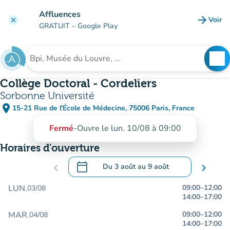
Aller au contenu principal
Affluences
arrow_forward
Voir
clear
(nouve
GRATUIT
– Google Play
search
See
Rechercher un établissement
Collège Doctoral - Cordeliers
Sorbonne Université
place
15-21 Rue de l'École de Médecine, 75006 Paris, France
(ouvrir dans Google Maps)
(nouvel onglet)
Fermé
-
Ouvre le lun. 10/08 à 09:00
Horaires d'ouverture
calendar_today
chevron_left
Du
3 août
au
9 août
chevron_right
.
Ouvrir le calendrier pour changer de dat
LUN.
09:00
–
12:00
03/08
14:00
–
17:00
MAR.
09:00
–
12:00
04/08
14:00
–
17:00