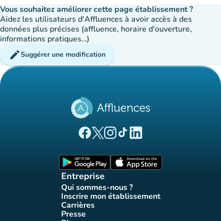
Vous souhaitez améliorer cette page établissement ?
Aidez les utilisateurs d'Affluences à avoir accès à des
données plus précises (affluence, horaire d'ouverture,
informations pratiques…)
edit
Suggérer une modification
(nouvel onglet)
(nouvel onglet)
(nouvel onglet)
(nouvel onglet)
(nouvel onglet)
Page Facebook Affluences
Page Twitter Affluences
Page Instagram Affluences
Page Tiktok Affluences
Page LinkedIn Affluences
(nouvel onglet)
(nouvel onglet)
Entreprise
Qui sommes-nous ?
(nouvel onglet)
Inscrire mon établissement
(nouvel onglet)
Carrières
(nouvel onglet)
Presse
(nouvel onglet)