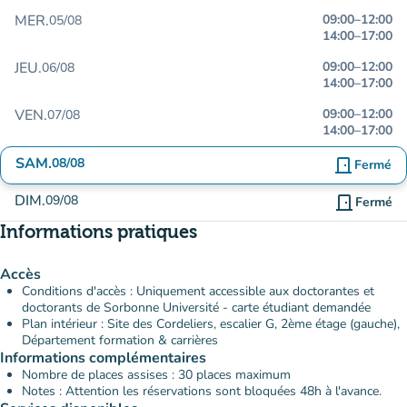
MER.
09:00
–
12:00
05/08
14:00
–
17:00
JEU.
09:00
–
12:00
06/08
14:00
–
17:00
VEN.
09:00
–
12:00
07/08
14:00
–
17:00
SAM.
08/08
door_front
Fermé
DIM.
09/08
door_front
Fermé
Informations pratiques
Accès
Conditions d'accès : Uniquement accessible aux doctorantes et
doctorants de Sorbonne Université - carte étudiant demandée
Plan intérieur : Site des Cordeliers, escalier G, 2ème étage (gauche),
Département formation & carrières
Informations complémentaires
Nombre de places assises : 30 places maximum
Notes : Attention les réservations sont bloquées 48h à l'avance.