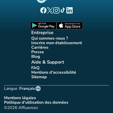
(nouvel onglet)
(nouvel onglet)
(nouvel onglet)
(nouvel onglet)
(nouvel onglet)
Page Facebook Affluences
Page Twitter Affluences
Page Instagram Affluences
Page Tiktok Affluences
Page LinkedIn Affluences
(nouvel onglet)
(nouvel onglet)
Entreprise
Qui sommes-nous ?
(nouvel onglet)
Inscrire mon établissement
(nouvel onglet)
Carrières
(nouvel onglet)
Presse
(nouvel onglet)
Blog
(nouvel onglet)
Aide & Support
FAQ
(nouvel onglet)
Mentions d'accessibilité
(nouvel onglet)
Sitemap
(nouvel onglet)
language
Langue :
Français
Mentions légales
(nouvel onglet)
Politique d'utilisation des données
(nouvel onglet)
©2026 Affluences