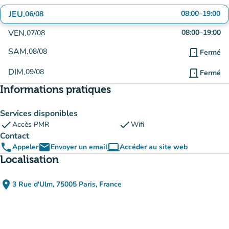
JEU.
08:00
–
19:00
06/08
VEN.
08:00
–
19:00
07/08
SAM.
08/08
door_front
Fermé
DIM.
09/08
door_front
Fermé
Informations pratiques
Services disponibles
check
check
Accès PMR
Wifi
Contact
phone
email
computer
Appeler
Envoyer un email
Accéder au site web
(nouvel onglet)
Localisation
place
3 Rue d'Ulm, 75005 Paris, France
(ouvrir dans Google Maps)
(nouvel onglet)