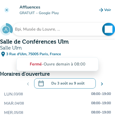
Aller au contenu principal
Affluences
arrow_forward
Voir
clear
(nouve
GRATUIT
– Google Play
search
See
Rechercher un établissement
Salle de Conférences Ulm
Salle Ulm
place
3 Rue d'Ulm, 75005 Paris, France
(ouvrir dans Google Maps)
(nouvel onglet)
Fermé
-
Ouvre demain à 08:00
Horaires d'ouverture
calendar_today
chevron_left
Du
3 août
au
9 août
chevron_right
.
Ouvrir le calendrier pour changer de dat
LUN.
08:00
–
19:00
03/08
MAR.
08:00
–
19:00
04/08
MER.
08:00
–
19:00
05/08