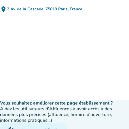
place
2 Av. de la Cascade, 75019 Paris, France
(ouvrir dans Google Maps)
(nouvel onglet)
Vous souhaitez améliorer cette page établissement ?
Aidez les utilisateurs d'Affluences à avoir accès à des
données plus précises (affluence, horaire d'ouverture,
informations pratiques…)