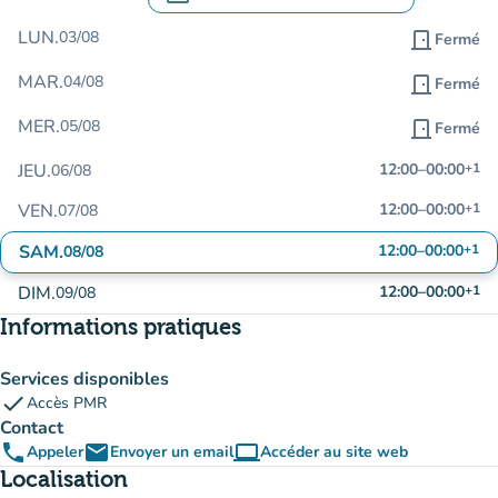
.
Ouvrir le calendrier pour changer de dat
LUN.
03/08
door_front
Fermé
MAR.
04/08
door_front
Fermé
MER.
05/08
door_front
Fermé
JEU.
12:00
–
00:00
+1
06/08
VEN.
12:00
–
00:00
+1
07/08
SAM.
12:00
–
00:00
+1
08/08
DIM.
12:00
–
00:00
+1
09/08
Informations pratiques
Services disponibles
check
Accès PMR
Contact
phone
email
computer
Appeler
Envoyer un email
Accéder au site web
(nouvel onglet)
Localisation