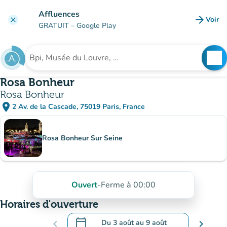
Aller au contenu principal
Affluences
arrow_forward
Voir
clear
(nouve
GRATUIT
– Google Play
search
See
Rechercher un établissement
Rosa Bonheur
Rosa Bonheur
place
2 Av. de la Cascade, 75019 Paris, France
(ouvrir dans Google Maps)
(nouvel onglet)
Sous-sites
Rosa Bonheur Sur Seine
Ouvert
-
Ferme à 00:00
Horaires d'ouverture
calendar_today
chevron_left
Du
3 août
au
9 août
chevron_right