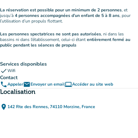
La réservation est possible pour un minimum de 2 personnes
, et
jusqu’à
4 personnes accompagnées d’un enfant de 5 à 8 ans
, pour
l’utilisation d’un propuls flottant.
Les personnes spectatrices ne sont pas autorisées
, ni dans les
bassins ni dans l’établissement, celui-ci étant
entièrement fermé au
public pendant les séances de propuls
Services disponibles
check
Wifi
Contact
phone
email
computer
Appeler
Envoyer un email
Accéder au site web
(nouvel onglet)
Localisation
place
142 Rte des Rennes, 74110 Morzine, France
(ouvrir dans Google Maps)
(nouvel onglet)