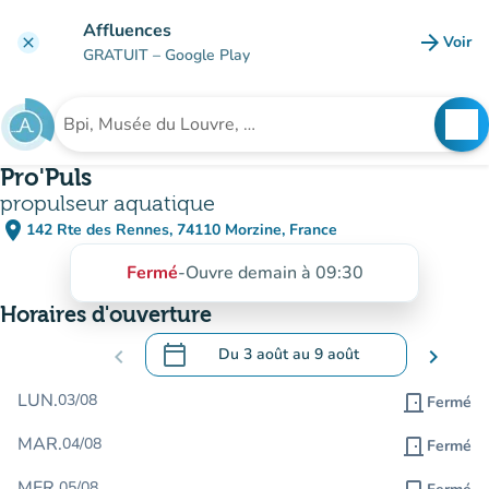
Aller au contenu principal
Affluences
arrow_forward
Voir
clear
(nouve
GRATUIT
– Google Play
search
See
Rechercher un établissement
Pro'Puls
propulseur aquatique
place
142 Rte des Rennes, 74110 Morzine, France
(ouvrir dans Google Maps)
(nouvel onglet)
Fermé
-
Ouvre demain à 09:30
Horaires d'ouverture
calendar_today
chevron_left
Du
3 août
au
9 août
chevron_right
.
Ouvrir le calendrier pour changer de dat
LUN.
03/08
door_front
Fermé
MAR.
04/08
door_front
Fermé
MER.
05/08