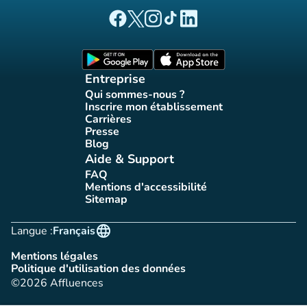
(nouvel onglet)
(nouvel onglet)
(nouvel onglet)
(nouvel onglet)
(nouvel onglet)
Page Facebook Affluences
Page Twitter Affluences
Page Instagram Affluences
Page Tiktok Affluences
Page LinkedIn Affluences
(nouvel onglet)
(nouvel onglet)
Entreprise
Qui sommes-nous ?
(nouvel onglet)
Inscrire mon établissement
(nouvel onglet)
Carrières
(nouvel onglet)
Presse
(nouvel onglet)
Blog
(nouvel onglet)
Aide & Support
FAQ
(nouvel onglet)
Mentions d'accessibilité
(nouvel onglet)
Sitemap
(nouvel onglet)
language
Langue :
Français
Mentions légales
(nouvel onglet)
Politique d'utilisation des données
(nouvel onglet)
©2026 Affluences