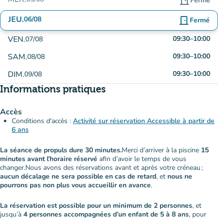
door_front
Fermé
JEU.
06/08
door_front
Fermé
VEN.
09:30
–
10:00
07/08
SAM.
09:30
–
10:00
08/08
DIM.
09:30
–
10:00
09/08
Informations pratiques
Accès
Conditions d'accès :
Activité sur réservation Accessible à partir de
6 ans
La séance de propuls dure 30 minutes.
Merci d’arriver à la piscine
15
minutes avant l’horaire réservé
afin d’avoir le temps de vous
changer.Nous avons des réservations avant et après votre créneau ;
aucun décalage ne sera possible en cas de retard
, et
nous ne
pourrons pas non plus vous accueillir en avance
.
La réservation est possible pour un minimum de 2 personnes
, et
jusqu’à
4 personnes accompagnées d’un enfant de 5 à 8 ans
, pour