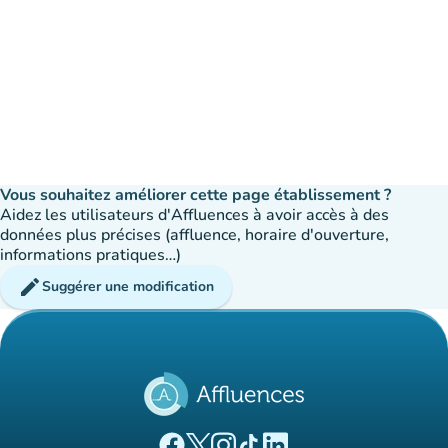
Vous souhaitez améliorer cette page établissement ?
Aidez les utilisateurs d'Affluences à avoir accès à des
données plus précises (affluence, horaire d'ouverture,
informations pratiques…)
edit
Suggérer une modification
(nouvel onglet)
(nouvel onglet)
(nouvel onglet)
(nouvel onglet)
(nouvel onglet)