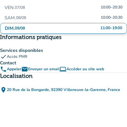
VEN.
10:00
–
20:30
07/08
SAM.
10:00
–
20:30
08/08
DIM.
11:00
–
19:00
09/08
Informations pratiques
Services disponibles
check
Accès PMR
Contact
phone
email
computer
Appeler
Envoyer un email
Accéder au site web
(nouvel onglet)
Localisation
place
20 Rue de la Bongarde, 92390 Villeneuve-la-Garenne, France
(ouvrir dans Google Maps)
(nouvel onglet)