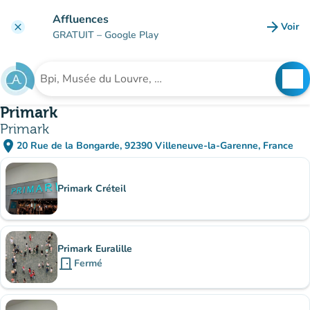
Aller au contenu principal
Affluences
arrow_forward
Voir
clear
(nouve
GRATUIT
– Google Play
search
See
Rechercher un établissement
Primark
Primark
place
20 Rue de la Bongarde, 92390 Villeneuve-la-Garenne, France
(ouvrir dans Google Maps)
(nouvel onglet)
Sous-sites
Primark Créteil
Primark Euralille
door_front
Fermé