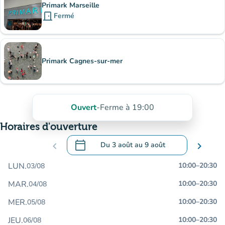
Primark Marseille
door_front
Fermé
Primark Cagnes-sur-mer
Ouvert
-
Ferme à 19:00
Horaires d'ouverture
calendar_today
chevron_left
Du
3 août
au
9 août
chevron_right
.
Ouvrir le calendrier pour changer de dat
LUN.
10:00
–
20:30
03/08
MAR.
10:00
–
20:30
04/08
MER.
10:00
–
20:30
05/08
JEU.
10:00
–
20:30
06/08