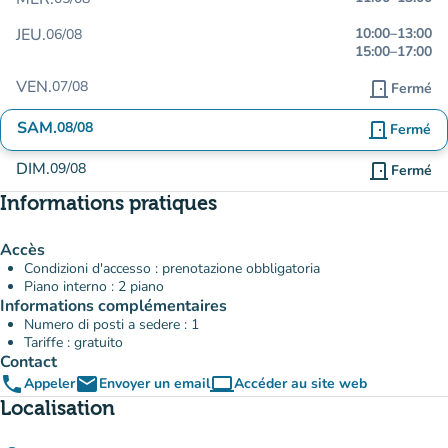
JEU.
10:00
–
13:00
06/08
15:00
–
17:00
VEN.
07/08
door_front
Fermé
SAM.
08/08
door_front
Fermé
DIM.
09/08
door_front
Fermé
Informations pratiques
Accès
Condizioni d'accesso : prenotazione obbligatoria
Piano interno : 2 piano
Informations complémentaires
Numero di posti a sedere : 1
Tariffe : gratuito
Contact
phone
email
computer
Appeler
Envoyer un email
Accéder au site web
(nouvel onglet)
Localisation