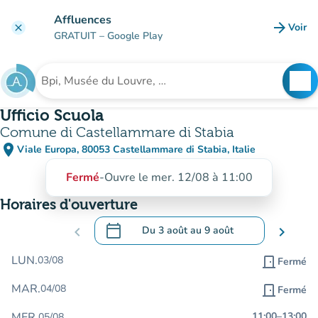
Aller au contenu principal
Affluences
arrow_forward
Voir
clear
(nouve
GRATUIT
– Google Play
search
See
Rechercher un établissement
Ufficio Scuola
Comune di Castellammare di Stabia
place
Viale Europa, 80053 Castellammare di Stabia, Italie
(ouvrir dans Google Maps)
(nouvel onglet)
Fermé
-
Ouvre le mer. 12/08 à 11:00
Horaires d'ouverture
calendar_today
chevron_left
Du
3 août
au
9 août
chevron_right
.
Ouvrir le calendrier pour changer de dat
LUN.
03/08
door_front
Fermé
MAR.
04/08
door_front
Fermé
MER.
11:00
–
13:00
05/08