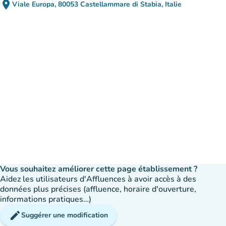
place
Viale Europa, 80053 Castellammare di Stabia, Italie
(ouvrir dans Google Maps)
(nouvel onglet)
Vous souhaitez améliorer cette page établissement ?
Aidez les utilisateurs d'Affluences à avoir accès à des
données plus précises (affluence, horaire d'ouverture,
informations pratiques…)
edit
Suggérer une modification