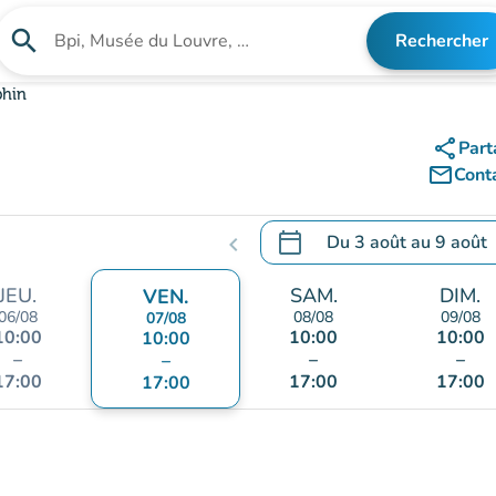
search
Rechercher
Rechercher un établissement
phin
share
Part
mail_outline
Cont
calendar_today
Du
3 août
au
9 août
chevron_left
.
Ouvrir le calendrier pour 
JEU.
SAM.
DIM.
VEN.
06/08
08/08
09/08
07/08
10:00
10:00
10:00
10:00
–
–
–
–
17:00
17:00
17:00
17:00