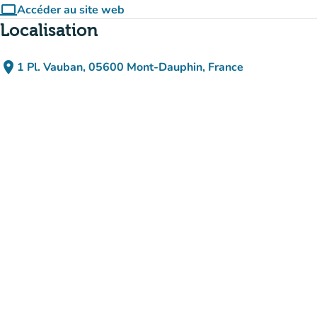
computer
Accéder au site web
(nouvel onglet)
Localisation
place
1 Pl. Vauban, 05600 Mont-Dauphin, France
(ouvrir dans Google Maps)
(nouvel onglet)