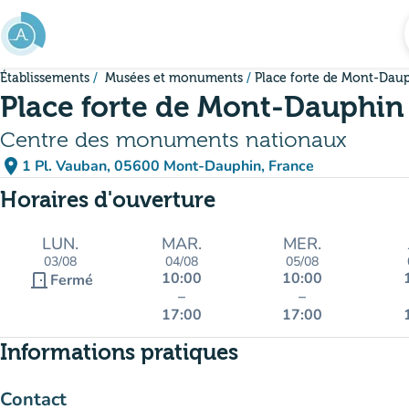
Aller au contenu principal
Établissements
Musées et monuments
Place forte de Mont-Dau
Place forte de Mont-Dauphin
Centre des monuments nationaux
place
1 Pl. Vauban, 05600 Mont-Dauphin, France
(ouvrir dans Google Maps)
(nouvel onglet)
Horaires d'ouverture
LUN.
MAR.
MER.
03/08
04/08
05/08
10:00
10:00
door_front
Fermé
–
–
17:00
17:00
Informations pratiques
Contact