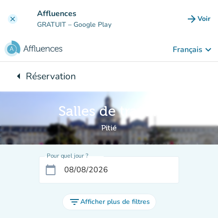
Aller au contenu principal
Affluences
arrow_forward
Voir
clear
(nouve
GRATUIT
– Google Play
keyboard_arrow_down
Français
arrow_left
Réservation
Retour à :
Salles de travail
Pitié
Pour quel jour ?
calendar_today
filter_list
Afficher plus de filtres