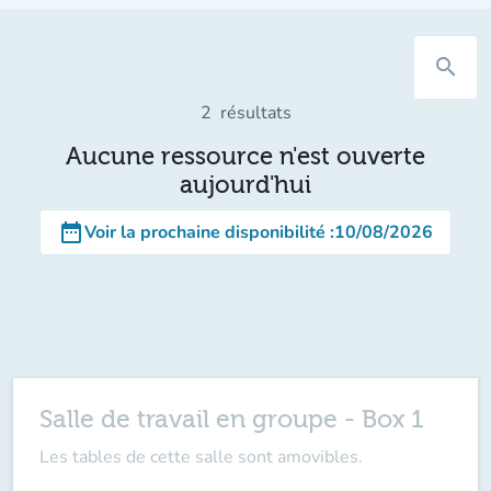
search
2
résultats
Aucune ressource n'est ouverte
aujourd'hui
date_range
Voir la prochaine disponibilité
:
10/08/2026
Salle de travail en groupe - Box 1
Les tables de cette salle sont amovibles.