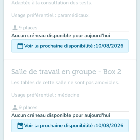
Adaptée à la consultation des tests.
Usage préférentiel : paramédicaux.
person
9
places
Aucun créneau disponible pour aujourd'hui
date_range
Voir la prochaine disponibilité
:
10/08/2026
Salle de travail en groupe - Box 2
Les tables de cette salle ne sont pas amovibles.
Usage préférentiel : médecine.
person
9
places
Aucun créneau disponible pour aujourd'hui
date_range
Voir la prochaine disponibilité
:
10/08/2026