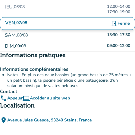
JEU.
12:00
–
14:00
06/08
17:30
–
19:00
VEN.
07/08
door_front
Fermé
SAM.
13:30
–
17:30
08/08
DIM.
09:00
–
12:00
09/08
Informations pratiques
Informations complémentaires
Notes : En plus des deux bassins (un grand bassin de 25 mètres +
un petit bassin), la piscine bénéficie d’une pataugeoire, d’un
solarium ainsi que de vastes pelouses.
Contact
phone
computer
Appeler
Accéder au site web
(nouvel onglet)
Localisation
place
Avenue Jules Guesde, 93240 Stains, France
(ouvrir dans Google Maps)
(nouvel onglet)