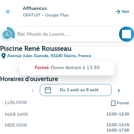
Aller au contenu principal
Affluences
arrow_forward
Voir
clear
(nouve
GRATUIT
– Google Play
search
See
Rechercher un établissement
Piscine René Rousseau
place
Avenue Jules Guesde, 93240 Stains, France
(ouvrir dans Google Maps)
(nouvel onglet)
Fermé
-
Ouvre demain à 13:30
Horaires d'ouverture
calendar_today
chevron_left
Du
3 août
au
9 août
chevron_right
.
Ouvrir le calendrier pour changer de dat
LUN.
03/08
door_front
Fermé
MAR.
12:00
–
13:30
04/08
MER.
12:00
–
13:15
05/08
14:00
–
17:00