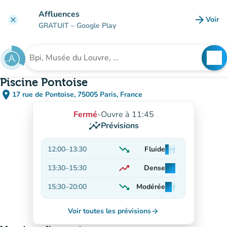
Aller au contenu principal
Affluences
arrow_forward
Voir
clear
(nouve
GRATUIT
– Google Play
search
See
Rechercher un établissement
Piscine Pontoise
place
17 rue de Pontoise, 75005 Paris, France
(ouvrir dans Google Maps)
(nouvel onglet)
Fermé
-
Ouvre à 11:45
insights
Prévisions
trending_down
12:00
–
13:30
Fluide
man
man
man
En baisse
trending_up
13:30
–
15:30
Dense
man
man
man
En hausse
trending_down
15:30
–
20:00
Modérée
man
man
man
En baisse
Voir toutes les prévisions
arrow_forward