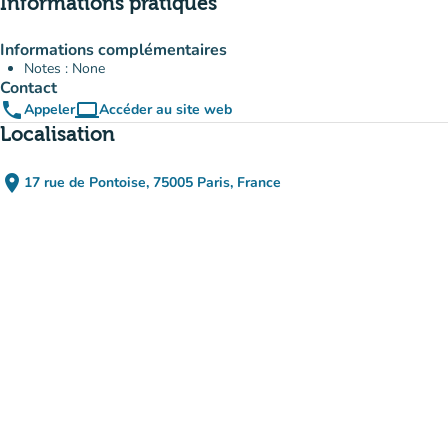
Informations pratiques
Informations complémentaires
Notes : None
Contact
phone
computer
Appeler
Accéder au site web
(nouvel onglet)
Localisation
place
17 rue de Pontoise, 75005 Paris, France
(ouvrir dans Google Maps)
(nouvel onglet)