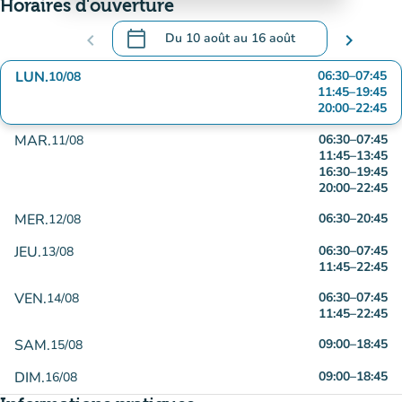
Horaires d'ouverture
calendar_today
chevron_left
Du
10 août
au
16 août
chevron_right
.
Ouvrir le calendrier pour changer de date
LUN.
06:30
–
07:45
10/08
11:45
–
19:45
20:00
–
22:45
MAR.
06:30
–
07:45
11/08
11:45
–
13:45
16:30
–
19:45
20:00
–
22:45
MER.
06:30
–
20:45
12/08
JEU.
06:30
–
07:45
13/08
11:45
–
22:45
VEN.
06:30
–
07:45
14/08
11:45
–
22:45
SAM.
09:00
–
18:45
15/08
DIM.
09:00
–
18:45
16/08