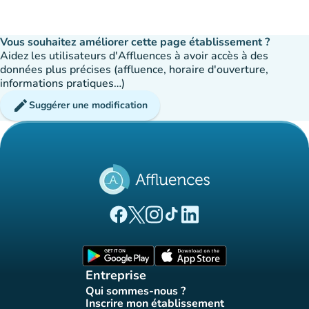
Vous souhaitez améliorer cette page établissement ?
Aidez les utilisateurs d'Affluences à avoir accès à des
données plus précises (affluence, horaire d'ouverture,
informations pratiques…)
edit
Suggérer une modification
(nouvel onglet)
(nouvel onglet)
(nouvel onglet)
(nouvel onglet)
(nouvel onglet)
Page Facebook Affluences
Page Twitter Affluences
Page Instagram Affluences
Page Tiktok Affluences
Page LinkedIn Affluences
(nouvel onglet)
(nouvel onglet)
Entreprise
Qui sommes-nous ?
(nouvel onglet)
Inscrire mon établissement
(nouvel onglet)