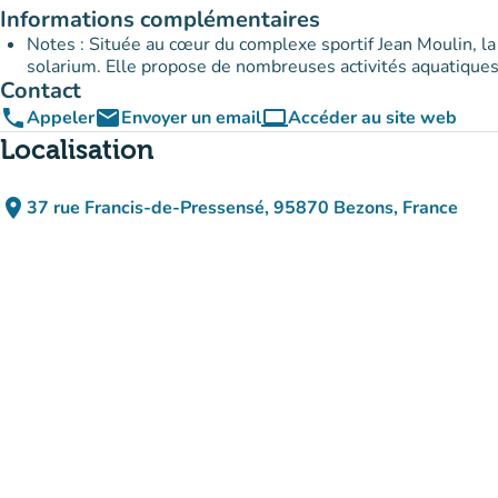
Informations complémentaires
Notes : Située au cœur du complexe sportif Jean Moulin, la
solarium. Elle propose de nombreuses activités aquatiques
Contact
phone
email
computer
Appeler
Envoyer un email
Accéder au site web
(nouvel onglet)
Localisation
place
37 rue Francis-de-Pressensé, 95870 Bezons, France
(ouvrir dans Google Maps)
(nouvel onglet)