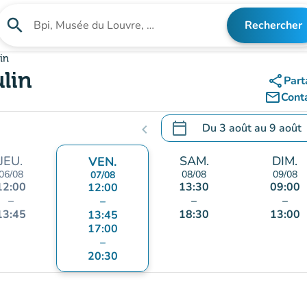
search
Rechercher
Rechercher un établissement
in
lin
share
Part
mail_outline
Cont
calendar_today
Du
3 août
au
9 août
chevron_left
.
Ouvrir le calendrier pour 
JEU.
SAM.
DIM.
VEN.
06/08
08/08
09/08
07/08
12:00
13:30
09:00
12:00
–
–
–
–
13:45
18:30
13:00
13:45
17:00
–
20:30