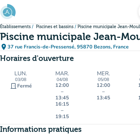
Aller au contenu principal
Établissements
Piscines et bassins
Piscine municipale Jean-Moul
Piscine municipale Jean-Mou
place
37 rue Francis-de-Pressensé, 95870 Bezons, France
(ouvrir dans Google Maps)
(nouvel onglet)
Horaires d'ouverture
LUN.
MAR.
MER.
03/08
04/08
05/08
12:00
12:00
door_front
Fermé
–
–
13:45
13:45
16:15
–
19:15
Informations pratiques