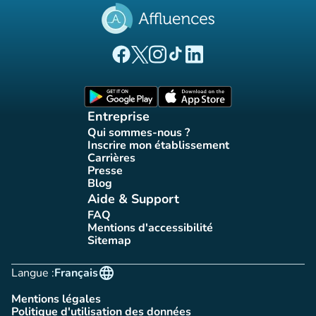
(nouvel onglet)
(nouvel onglet)
(nouvel onglet)
(nouvel onglet)
(nouvel onglet)
Page Facebook Affluences
Page Twitter Affluences
Page Instagram Affluences
Page Tiktok Affluences
Page LinkedIn Affluences
(nouvel onglet)
(nouvel onglet)
Entreprise
Qui sommes-nous ?
(nouvel onglet)
Inscrire mon établissement
(nouvel onglet)
Carrières
(nouvel onglet)
Presse
(nouvel onglet)
Blog
(nouvel onglet)
Aide & Support
FAQ
(nouvel onglet)
Mentions d'accessibilité
(nouvel onglet)
Sitemap
(nouvel onglet)
language
Langue :
Français
Mentions légales
(nouvel onglet)
Politique d'utilisation des données