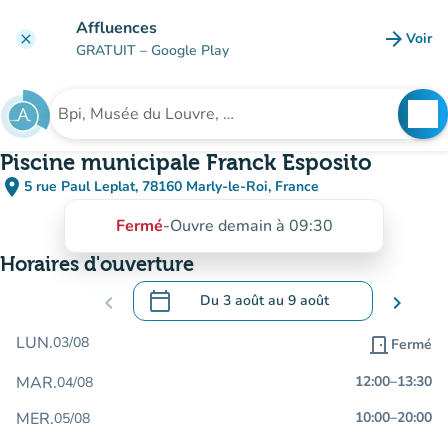
Aller au contenu principal
Affluences
arrow_forward
Voir
clear
(nouve
GRATUIT
– Google Play
search
See
Rechercher un établissement
Piscine municipale Franck Esposito
place
5 rue Paul Leplat, 78160 Marly-le-Roi, France
(ouvrir dans Google Maps)
(nouvel onglet)
Fermé
-
Ouvre demain à 09:30
Horaires d'ouverture
calendar_today
chevron_left
Du
3 août
au
9 août
chevron_right
.
Ouvrir le calendrier pour changer de dat
LUN.
03/08
door_front
Fermé
MAR.
12:00
–
13:30
04/08
MER.
10:00
–
20:00
05/08