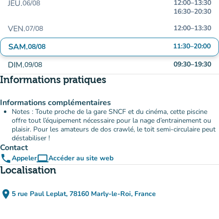
JEU.
12:00
–
13:30
06/08
16:30
–
20:30
VEN.
12:00
–
13:30
07/08
SAM.
11:30
–
20:00
08/08
DIM.
09:30
–
19:30
09/08
Informations pratiques
Informations complémentaires
Notes : Toute proche de la gare SNCF et du cinéma, cette piscine
offre tout l’équipement nécessaire pour la nage d’entrainement ou
plaisir. Pour les amateurs de dos crawlé, le toit semi-circulaire peut
déstabiliser !
Contact
phone
computer
Appeler
Accéder au site web
(nouvel onglet)
Localisation
place
5 rue Paul Leplat, 78160 Marly-le-Roi, France
(ouvrir dans Google Maps)
(nouvel onglet)