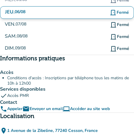
door_front
Fermé
JEU.
06/08
door_front
Fermé
VEN.
07/08
door_front
Fermé
SAM.
08/08
door_front
Fermé
DIM.
09/08
door_front
Fermé
Informations pratiques
Accès
Conditions d'accès : Inscriptions par téléphone tous les matins de
10h à 12h00
Services disponibles
check
Accès PMR
Contact
phone
email
computer
Appeler
Envoyer un email
Accéder au site web
(nouvel onglet)
Localisation
place
1 Avenue de la Zibeline, 77240 Cesson, France
(ouvrir dans Google Maps)
(nouvel onglet)