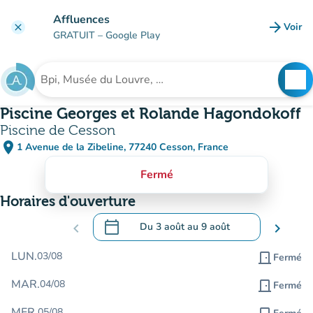
Aller au contenu principal
Affluences
arrow_forward
Voir
clear
(nouve
GRATUIT
– Google Play
search
See
Rechercher un établissement
Piscine Georges et Rolande Hagondokoff
Piscine de Cesson
place
1 Avenue de la Zibeline, 77240 Cesson, France
(ouvrir dans Google Maps)
(nouvel onglet)
Fermé
Horaires d'ouverture
calendar_today
chevron_left
Du
3 août
au
9 août
chevron_right
.
Ouvrir le calendrier pour changer de dat
LUN.
03/08
door_front
Fermé
MAR.
04/08
door_front
Fermé
MER.
05/08