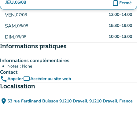
JEU.
06/08
door_front
Fermé
VEN.
12:00
–
14:00
07/08
SAM.
15:30
–
19:00
08/08
DIM.
10:00
–
13:00
09/08
Informations pratiques
Informations complémentaires
Notes : None
Contact
phone
computer
Appeler
Accéder au site web
(nouvel onglet)
Localisation
place
53 rue Ferdinand Buisson 91210 Draveil, 91210 Draveil, France
(ouvrir dans Google Maps)
(nouvel onglet)