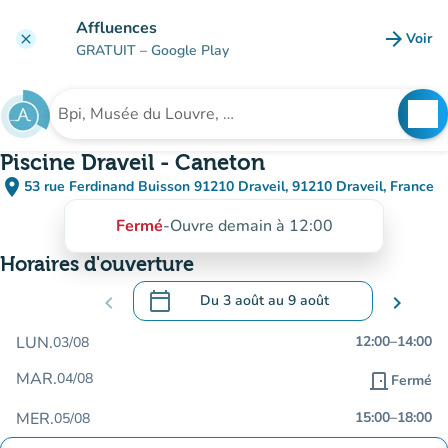
Aller au contenu principal
Affluences
arrow_forward
Voir
clear
(nouve
GRATUIT
– Google Play
search
See
Rechercher un établissement
Piscine Draveil - Caneton
place
53 rue Ferdinand Buisson 91210 Draveil, 91210 Draveil, France
(ouvrir dans Google Maps)
(nouvel onglet)
Fermé
-
Ouvre demain à 12:00
Horaires d'ouverture
calendar_today
chevron_left
Du
3 août
au
9 août
chevron_right
.
Ouvrir le calendrier pour changer de dat
LUN.
12:00
–
14:00
03/08
MAR.
04/08
door_front
Fermé
MER.
15:00
–
18:00
05/08