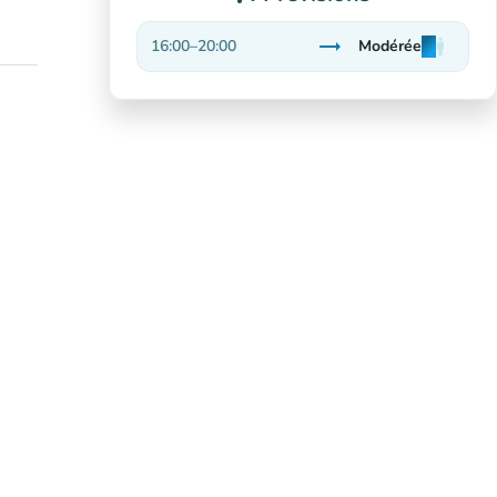
trending_flat
16:00
–
20:00
Modérée
man
man
man
Stable