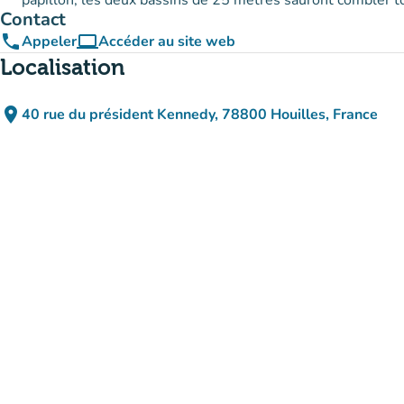
papillon, les deux bassins de 25 mètres sauront combler t
Contact
phone
computer
Appeler
Accéder au site web
(nouvel onglet)
Localisation
place
40 rue du président Kennedy, 78800 Houilles, France
(ouvrir dans Google Maps)
(nouvel onglet)