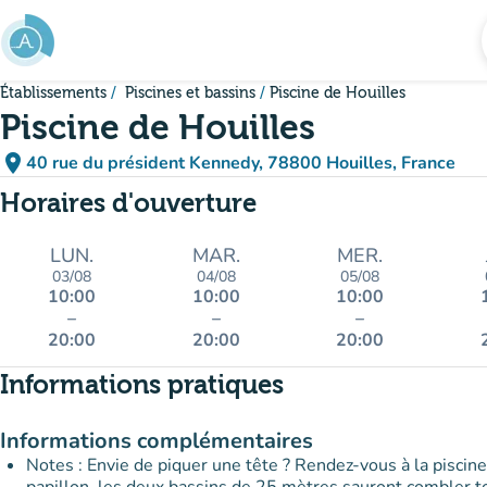
Aller au contenu principal
Établissements
Piscines et bassins
Piscine de Houilles
Piscine de Houilles
place
40 rue du président Kennedy, 78800 Houilles, France
(ouvrir dans Google Maps)
(nouvel onglet)
Horaires d'ouverture
LUN.
MAR.
MER.
03/08
04/08
05/08
10:00
10:00
10:00
–
–
–
20:00
20:00
20:00
Informations pratiques
Informations complémentaires
Notes : Envie de piquer une tête ? Rendez-vous à la pisci