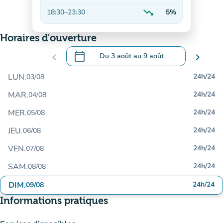
En baisse
trending_down
18:30
–
23:30
5%
En baisse
Horaires d'ouverture
calendar_today
chevron_left
Du
3 août
au
9 août
chevron_right
.
Ouvrir le calendrier pour changer de dat
LUN.
24h/24
03/08
MAR.
24h/24
04/08
MER.
24h/24
05/08
JEU.
24h/24
06/08
VEN.
24h/24
07/08
SAM.
24h/24
08/08
DIM.
24h/24
09/08
Informations pratiques