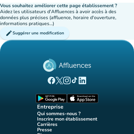
Vous souhaitez améliorer cette page établissement ?
Aidez les utilisateurs d'Affluences à avoir accès à des
données plus précises (affluence, horaire d'ouverture,
informations pratiques…)
edit
Suggérer une modification
(nouvel onglet)
(nouvel onglet)
(nouvel onglet)
(nouvel onglet)
(nouvel onglet)
Page Facebook Affluences
Page Twitter Affluences
Page Instagram Affluences
Page Tiktok Affluences
Page LinkedIn Affluences
(nouvel onglet)
(nouvel onglet)
Entreprise
Qui sommes-nous ?
(nouvel onglet)
Inscrire mon établissement
(nouvel onglet)
Carrières
(nouvel onglet)
Presse
(nouvel onglet)