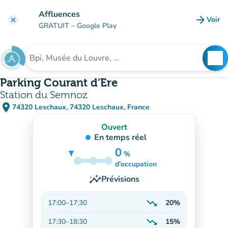
Aller au contenu principal
Affluences
arrow_forward
Voir
clear
(nouve
GRATUIT
– Google Play
search
See
Rechercher un établissement
Parking Courant d’Ere
Station du Semnoz
place
74320 Leschaux, 74320 Leschaux, France
(ouvrir dans Google Maps)
(nouvel onglet)
Ouvert
En temps réel
0
%
35%
d'occupation
insights
Prévisions
trending_down
17:00
–
17:30
20%
En baisse
trending_down
17:30
–
18:30
15%