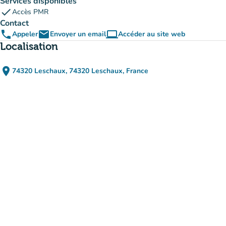
Services disponibles
check
Accès PMR
Contact
phone
email
computer
Appeler
Envoyer un email
Accéder au site web
(nouvel onglet)
Localisation
place
74320 Leschaux, 74320 Leschaux, France
(ouvrir dans Google Maps)
(nouvel onglet)