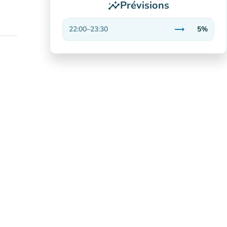
Prévisions
insights
trending_flat
22:00
–
23:30
5%
Stable