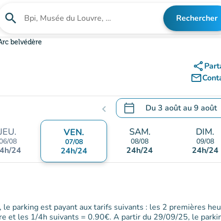
search
Rechercher
Rechercher un établissement
Arc belvédère
share
Part
mail_outline
Cont
calendar_today
Du
3 août
au
9 août
chevron_left
.
Ouvrir le calendrier pour 
JEU.
SAM.
DIM.
VEN.
06/08
08/08
09/08
07/08
4h/24
24h/24
24h/24
24h/24
le parking est payant aux tarifs suivants : les 2 premières he
re et les 1/4h suivants = 0.90€. A partir du 29/09/25, le parki