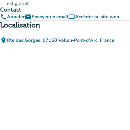
est gratuit
Contact
phone
email
computer
Appeler
Envoyer un email
Accéder au site web
(nouvel onglet)
Localisation
place
Rte des Gorges, 07150 Vallon-Pont-d'Arc, France
(ouvrir dans Google Maps)
(nouvel onglet)