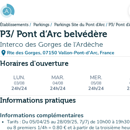
Aller au contenu principal
Établissements
Parkings
Parkings Site du Pont d'Arc
P3/ Pont d’
P3/ Pont d’Arc belvédère
Interco des Gorges de l'Ardèche
place
Rte des Gorges, 07150 Vallon-Pont-d'Arc, France
(ouvrir dans Google Maps)
(nouvel onglet)
Horaires d'ouverture
LUN.
MAR.
MER.
03/08
04/08
05/08
24h/24
24h/24
24h/24
2
Informations pratiques
Informations complémentaires
Tarifs : Du 05/04/25 au 28/09/25, 7j/7j de 10h00 à 19h30, 
ou 8 premiers 1/4h = 0.80 € et à partir de la troisième heu