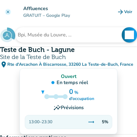
Aller au contenu principal
Affluences
arrow_forward
Voir
clear
(nouve
GRATUIT
– Google Play
search
See
Rechercher un établissement
Teste de Buch - Lagune
Site de la Teste de Buch
place
Rte d'Arcachon À Biscarrosse, 33260 La Teste-de-Buch, France
(ouvrir dans Google Maps)
(nouvel onglet)
Ouvert
En temps réel
0
%
5%
d'occupation
insights
Prévisions
trending_flat
13:00
–
23:30
5%
Stable