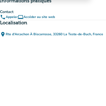
Informations pratiques
Contact
phone
computer
Appeler
Accéder au site web
(nouvel onglet)
Localisation
place
Rte d'Arcachon À Biscarrosse, 33260 La Teste-de-Buch, France
(ouvrir dans Google Maps)
(nouvel onglet)