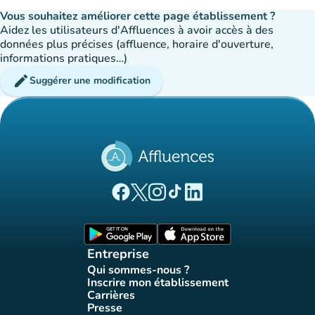
Vous souhaitez améliorer cette page établissement ?
Aidez les utilisateurs d'Affluences à avoir accès à des
données plus précises (affluence, horaire d'ouverture,
informations pratiques…)
edit
Suggérer une modification
(nouvel onglet)
(nouvel onglet)
(nouvel onglet)
(nouvel onglet)
(nouvel onglet)
Page Facebook Affluences
Page Twitter Affluences
Page Instagram Affluences
Page Tiktok Affluences
Page LinkedIn Affluences
(nouvel onglet)
(nouvel onglet)
Entreprise
Qui sommes-nous ?
(nouvel onglet)
Inscrire mon établissement
(nouvel onglet)
Carrières
(nouvel onglet)
Presse
(nouvel onglet)