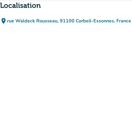
Localisation
place
rue Waldeck Rousseau, 91100 Corbeil-Essonnes, France
(ouvrir dans Google Maps)
(nouvel onglet)