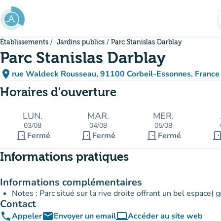
Aller au contenu principal
Établissements
Jardins publics
Parc Stanislas Darblay
Parc Stanislas Darblay
place
rue Waldeck Rousseau, 91100 Corbeil-Essonnes, France
(ouvrir dans Google Maps)
(nouvel onglet)
Horaires d'ouverture
LUN.
MAR.
MER.
03/08
04/08
05/08
door_front
door_front
door_front
door_fro
Fermé
Fermé
Fermé
Informations pratiques
Informations complémentaires
Notes : Parc situé sur la rive droite offrant un bel espace(
Contact
phone
email
computer
Appeler
Envoyer un email
Accéder au site web
(nouvel onglet)