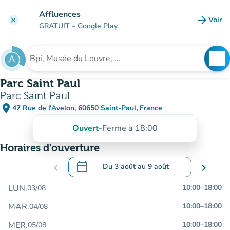
Aller au contenu principal
Affluences
arrow_forward
Voir
clear
(nouve
GRATUIT
– Google Play
search
See
Rechercher un établissement
Parc Saint Paul
Parc Saint Paul
place
47 Rue de l'Avelon, 60650 Saint-Paul, France
(ouvrir dans Google Maps)
(nouvel onglet)
Ouvert
-
Ferme à 18:00
Horaires d'ouverture
calendar_today
chevron_left
Du
3 août
au
9 août
chevron_right
.
Ouvrir le calendrier pour changer de dat
LUN.
10:00
–
18:00
03/08
MAR.
10:00
–
18:00
04/08
MER.
10:00
–
18:00
05/08