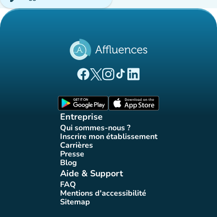
(nouvel onglet)
(nouvel onglet)
(nouvel onglet)
(nouvel onglet)
(nouvel onglet)
Page Facebook Affluences
Page Twitter Affluences
Page Instagram Affluences
Page Tiktok Affluences
Page LinkedIn Affluences
(nouvel onglet)
(nouvel onglet)
Entreprise
Qui sommes-nous ?
(nouvel onglet)
Inscrire mon établissement
(nouvel onglet)
Carrières
(nouvel onglet)
Presse
(nouvel onglet)
Blog
(nouvel onglet)
Aide & Support
FAQ
(nouvel onglet)
Mentions d'accessibilité
(nouvel onglet)
Sitemap
(nouvel onglet)