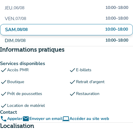
JEU.
10:00
–
18:00
06/08
VEN.
10:00
–
18:00
07/08
SAM.
10:00
–
18:00
08/08
DIM.
10:00
–
18:00
09/08
Informations pratiques
Services disponibles
check
check
Accès PMR
E-billets
check
check
Boutique
Retrait d'argent
check
check
Prêt de poussettes
Restauration
check
Location de matériel
Contact
phone
email
computer
Appeler
Envoyer un email
Accéder au site web
(nouvel onglet)
Localisation