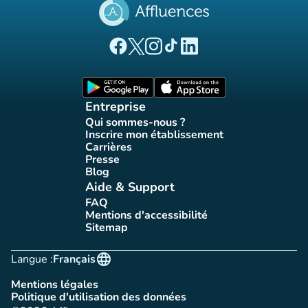
(nouvel onglet)
(nouvel onglet)
(nouvel onglet)
(nouvel onglet)
(nouvel onglet)
Page Facebook Affluences
Page Twitter Affluences
Page Instagram Affluences
Page Tiktok Affluences
Page LinkedIn Affluences
(nouvel onglet)
(nouvel onglet)
Entreprise
Qui sommes-nous ?
(nouvel onglet)
Inscrire mon établissement
(nouvel onglet)
Carrières
(nouvel onglet)
Presse
(nouvel onglet)
Blog
(nouvel onglet)
Aide & Support
FAQ
(nouvel onglet)
Mentions d'accessibilité
(nouvel onglet)
Sitemap
(nouvel onglet)
language
Langue :
Français
Mentions légales
(nouvel onglet)
Politique d'utilisation des données
(nouvel onglet)