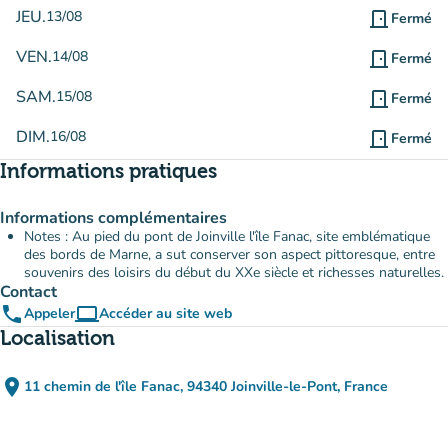
JEU.
13/08
door_front
Fermé
VEN.
14/08
door_front
Fermé
SAM.
15/08
door_front
Fermé
DIM.
16/08
door_front
Fermé
Informations pratiques
Informations complémentaires
Notes : Au pied du pont de Joinville l'île Fanac, site emblématique
des bords de Marne, a sut conserver son aspect pittoresque, entre
souvenirs des loisirs du début du XXe siècle et richesses naturelles.
Contact
phone
computer
Appeler
Accéder au site web
(nouvel onglet)
Localisation
place
11 chemin de l'île Fanac, 94340 Joinville-le-Pont, France
(ouvrir dans Google Maps)
(nouvel onglet)