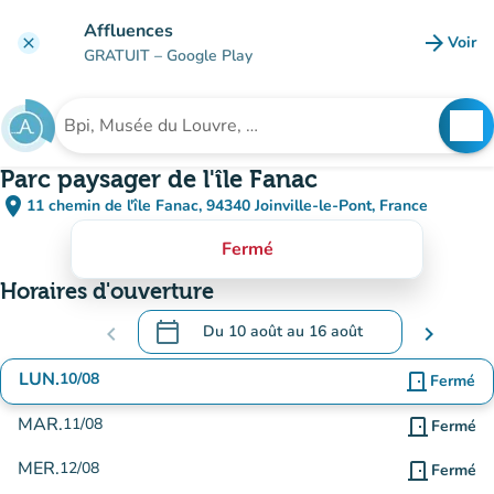
Aller au contenu principal
Affluences
arrow_forward
Voir
clear
(nouve
GRATUIT
– Google Play
search
See
Rechercher un établissement
Parc paysager de l'île Fanac
place
11 chemin de l'île Fanac, 94340 Joinville-le-Pont, France
(ouvrir dans Google Maps)
(nouvel onglet)
Fermé
Horaires d'ouverture
calendar_today
chevron_left
Du
10 août
au
16 août
chevron_right
.
Ouvrir le calendrier pour changer de date
LUN.
10/08
door_front
Fermé
MAR.
11/08
door_front
Fermé
MER.
12/08
door_front
Fermé