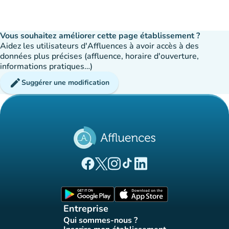
Vous souhaitez améliorer cette page établissement ?
Aidez les utilisateurs d'Affluences à avoir accès à des
données plus précises (affluence, horaire d'ouverture,
informations pratiques…)
edit
Suggérer une modification
(nouvel onglet)
(nouvel onglet)
(nouvel onglet)
(nouvel onglet)
(nouvel onglet)
Page Facebook Affluences
Page Twitter Affluences
Page Instagram Affluences
Page Tiktok Affluences
Page LinkedIn Affluences
(nouvel onglet)
(nouvel onglet)
Entreprise
Qui sommes-nous ?
(nouvel onglet)