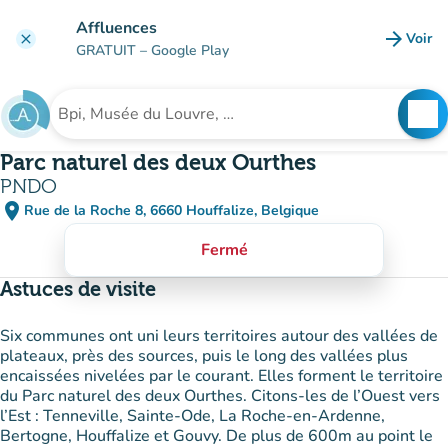
Aller au contenu principal
Affluences
arrow_forward
Voir
clear
(nouve
GRATUIT
– Google Play
search
See
Rechercher un établissement
Parc naturel des deux Ourthes
PNDO
place
Rue de la Roche 8, 6660 Houffalize, Belgique
(ouvrir dans Google Maps)
(nouvel onglet)
Fermé
Astuces de visite
Six communes ont uni leurs territoires autour des vallées de
plateaux, près des sources, puis le long des vallées plus
encaissées nivelées par le courant. Elles forment le territoire
du Parc naturel des deux Ourthes. Citons-les de l’Ouest vers
l’Est : Tenneville, Sainte-Ode, La Roche-en-Ardenne,
Bertogne, Houffalize et Gouvy. De plus de 600m au point le