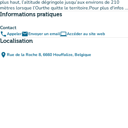
plus haut, l’altitude dégringole jusqu’aux environs de 210
mètres lorsque l’Ourthe quitte le territoire.Pour plus d'infos :
sites naturels
à découvrir et
randonnées
sur le Parc naturel.
Informations pratiques
Contact
phone
email
computer
Appeler
Envoyer un email
Accéder au site web
(nouvel onglet)
Localisation
place
Rue de la Roche 8, 6660 Houffalize, Belgique
(ouvrir dans Google Maps)
(nouvel onglet)