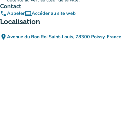
détente au vert au cœur de la ville.
Contact
phone
computer
Appeler
Accéder au site web
(nouvel onglet)
Localisation
place
Avenue du Bon Roi Saint-Louis, 78300 Poissy, France
(ouvrir dans Google Maps)
(nouvel onglet)