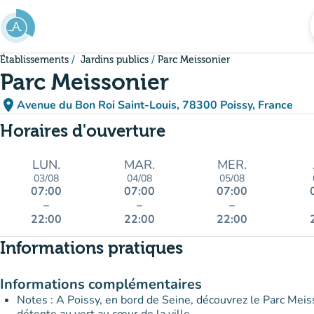
Aller au contenu principal
Établissements
Jardins publics
Parc Meissonier
Parc Meissonier
place
Avenue du Bon Roi Saint-Louis, 78300 Poissy, France
(ouvrir dans Google Maps)
(nouvel onglet)
Horaires d'ouverture
LUN.
MAR.
MER.
03/08
04/08
05/08
07:00
07:00
07:00
–
–
–
22:00
22:00
22:00
Informations pratiques
Informations complémentaires
Notes : A Poissy, en bord de Seine, découvrez le Parc Meisso