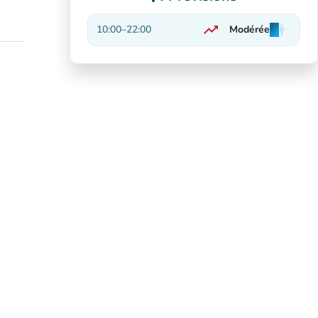
trending_up
10:00
–
22:00
Modérée
man
man
man
En hausse