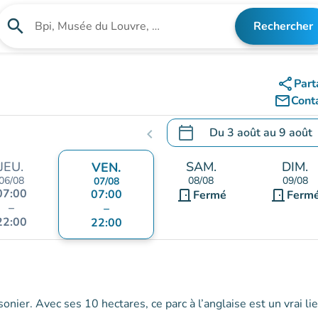
search
Rechercher
Rechercher un établissement
share
Part
mail_outline
Cont
calendar_today
Du
3 août
au
9 août
chevron_left
.
Ouvrir le calendrier pour 
JEU.
SAM.
DIM.
VEN.
06/08
08/08
09/08
07/08
07:00
07:00
door_front
door_front
Fermé
Ferm
–
–
22:00
22:00
nier. Avec ses 10 hectares, ce parc à l’anglaise est un vrai li