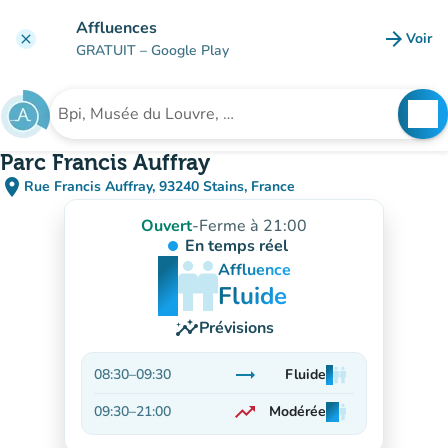
Aller au contenu principal
Affluences
arrow_forward
Voir
clear
(nouve
GRATUIT
– Google Play
search
See
Rechercher un établissement
Parc Francis Auffray
place
Rue Francis Auffray, 93240 Stains, France
(ouvrir dans Google Maps)
(nouvel onglet)
Ouvert
-
Ferme à 21:00
En temps réel
man
man
man
Affluence
Fluide
insights
Prévisions
trending_flat
08:30
–
09:30
Fluide
man
man
man
Stable
trending_up
09:30
–
21:00
Modérée
man
man
man
En hausse