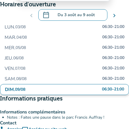
Horaires d'ouverture
calendar_today
chevron_left
Du
3 août
au
9 août
chevron_right
.
Ouvrir le calendrier pour changer de dat
LUN.
06:30
–
21:00
03/08
MAR.
06:30
–
21:00
04/08
MER.
06:30
–
21:00
05/08
JEU.
06:30
–
21:00
06/08
VEN.
06:30
–
21:00
07/08
SAM.
06:30
–
21:00
08/08
DIM.
06:30
–
21:00
09/08
Informations pratiques
Informations complémentaires
Notes : Faites une pause dans le parc Francis Auffray !
Contact