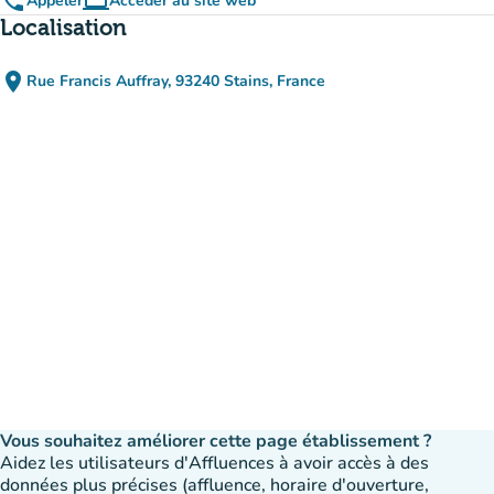
phone
computer
Appeler
Accéder au site web
(nouvel onglet)
Localisation
place
Rue Francis Auffray, 93240 Stains, France
(ouvrir dans Google Maps)
(nouvel onglet)
Vous souhaitez améliorer cette page établissement ?
Aidez les utilisateurs d'Affluences à avoir accès à des
données plus précises (affluence, horaire d'ouverture,