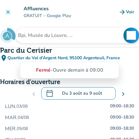
Aller au contenu principal
Affluences
arrow_forward
Voir
clear
(nouve
GRATUIT
– Google Play
search
See
Rechercher un établissement
Parc du Cerisier
place
Quartier du Val d'Argent Nord, 95100 Argenteuil, France
(ouvrir dans Google Maps)
(nouvel onglet)
Fermé
-
Ouvre demain à 09:00
Horaires d'ouverture
calendar_today
chevron_left
Du
3 août
au
9 août
chevron_right
.
Ouvrir le calendrier pour changer de dat
LUN.
09:00
–
18:30
03/08
MAR.
09:00
–
18:30
04/08
MER.
09:00
–
18:30
05/08