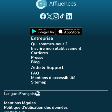
(nouvel onglet)
(nouvel onglet)
(nouvel onglet)
(nouvel onglet)
(nouvel onglet)
Page Facebook Affluences
Page Twitter Affluences
Page Instagram Affluences
Page Tiktok Affluences
Page LinkedIn Affluences
(nouvel onglet)
(nouvel onglet)
Entreprise
Qui sommes-nous ?
(nouvel onglet)
Inscrire mon établissement
(nouvel onglet)
Carrières
(nouvel onglet)
Presse
(nouvel onglet)
Blog
(nouvel onglet)
Aide & Support
FAQ
(nouvel onglet)
Mentions d'accessibilité
(nouvel onglet)
Sitemap
(nouvel onglet)
language
Langue :
Français
Mentions légales
(nouvel onglet)
Politique d'utilisation des données
(nouvel onglet)