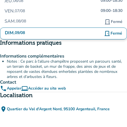
JEU.
09:00
–
18:30
06/08
VEN.
09:00
–
18:30
07/08
SAM.
08/08
door_front
Fermé
DIM.
09/08
door_front
Fermé
Informations pratiques
Informations complémentaires
Notes : Ce parc à l'allure champêtre proposent un parcours santé,
un terrain de basket, un mur de frappe, des aires de jeux et de
reposent de vastes étendues enherbées plantées de nombreux
arbres et d'arbustes à fleurs.
Contact
phone
computer
Appeler
Accéder au site web
(nouvel onglet)
Localisation
place
Quartier du Val d'Argent Nord, 95100 Argenteuil, France
(ouvrir dans Google Maps)
(nouvel onglet)