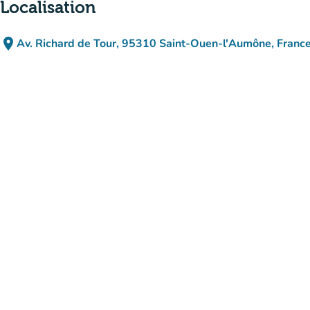
Localisation
place
Av. Richard de Tour, 95310 Saint-Ouen-l'Aumône, Franc
(ouvrir dans Google Maps)
(nouvel onglet)