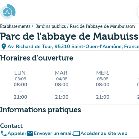
Aller au contenu principal
Établissements
Jardins publics
Parc de l'abbaye de Maubuisson
Parc de l'abbaye de Maubuis
place
Av. Richard de Tour, 95310 Saint-Ouen-l'Aumône, Franc
(ouvrir dans Google Maps)
(nouvel onglet)
Horaires d'ouverture
LUN.
MAR.
MER.
03/08
04/08
05/08
08:00
08:00
08:00
–
–
–
21:00
21:00
21:00
Informations pratiques
Contact
phone
email
computer
Appeler
Envoyer un email
Accéder au site web
(nouvel onglet)