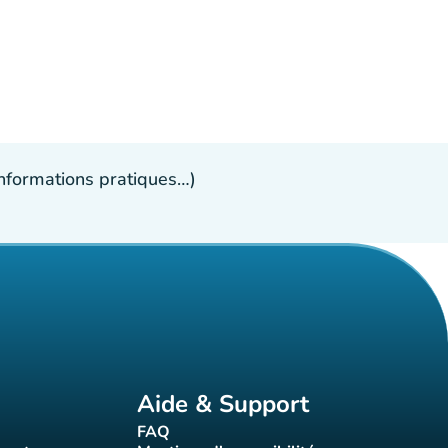
 informations pratiques…)
Aide & Support
FAQ
t)
(nouvel onglet)