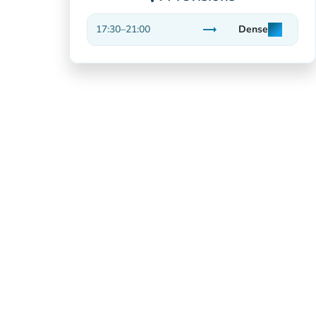
trending_flat
17:30
–
21:00
Dense
man
man
man
Stable