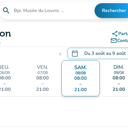
search
Rechercher
Rechercher un établissement
son
share
Part
mail_outline
Cont
e
calendar_today
Du
3 août
au
9 août
chevron_left
.
Ouvrir le calendrier pour 
JEU.
VEN.
DIM.
SAM.
06/08
07/08
09/08
08/08
08:00
08:00
08:00
08:00
–
–
–
–
21:00
21:00
21:00
21:00