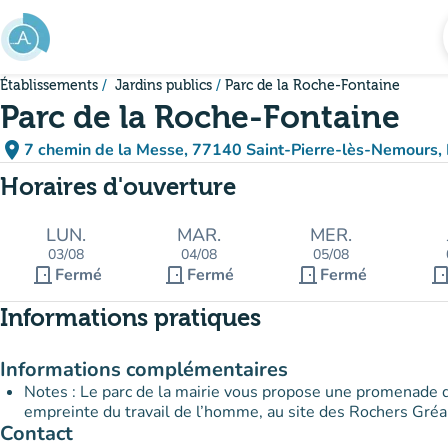
Aller au contenu principal
Établissements
Jardins publics
Parc de la Roche-Fontaine
Parc de la Roche-Fontaine
place
7 chemin de la Messe, 77140 Saint-Pierre-lès-Nemours,
(ouvrir dans Google Maps)
(nouvel onglet)
Horaires d'ouverture
LUN.
MAR.
MER.
03/08
04/08
05/08
door_front
door_front
door_front
door_fro
Fermé
Fermé
Fermé
Informations pratiques
Informations complémentaires
Notes : Le parc de la mairie vous propose une promenade q
empreinte du travail de l’homme, au site des Rochers Gréa
Contact