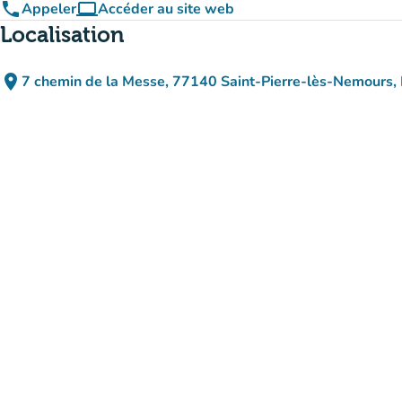
phone
computer
Appeler
Accéder au site web
(nouvel onglet)
Localisation
place
7 chemin de la Messe, 77140 Saint-Pierre-lès-Nemours,
(ouvrir dans Google Maps)
(nouvel onglet)