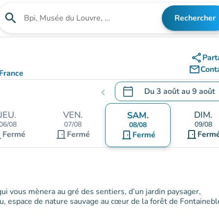
search
Rechercher
Rechercher un établissement
share
Part
mail_outline
Cont
 France
calendar_today
Du
3 août
au
9 août
chevron_left
.
Ouvrir le calendrier pour 
JEU.
VEN.
DIM.
SAM.
06/08
07/08
09/08
08/08
nt
door_front
door_front
Fermé
Fermé
door_front
Ferm
Fermé
ui vous mènera au gré des sentiers, d’un jardin paysager,
u, espace de nature sauvage au cœur de la forêt de Fontainebl