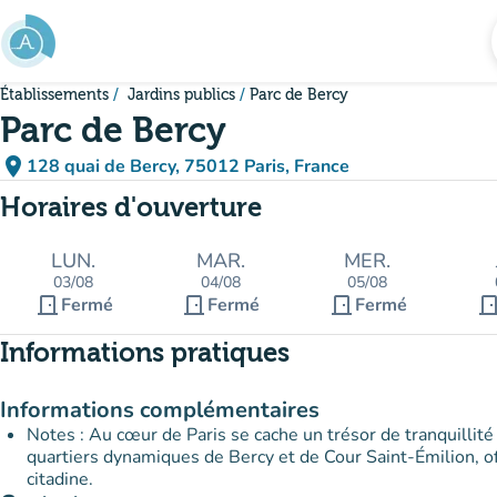
Aller au contenu principal
Établissements
Jardins publics
Parc de Bercy
Parc de Bercy
place
128 quai de Bercy, 75012 Paris, France
(ouvrir dans Google Maps)
(nouvel onglet)
Horaires d'ouverture
LUN.
MAR.
MER.
03/08
04/08
05/08
door_front
door_front
door_front
door_fro
Fermé
Fermé
Fermé
Informations pratiques
Informations complémentaires
Notes : Au cœur de Paris se cache un trésor de tranquillité
quartiers dynamiques de Bercy et de Cour Saint-Émilion, off
citadine.