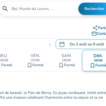
search
Rechercher
Rechercher un établissement
share
Part
mail_outline
Cont
calendar_today
Du
3 août
au
9 août
chevron_left
.
Ouvrir le calendrier pour 
JEU.
VEN.
SAM.
DIM.
06/08
07/08
08/08
09/08
nt
door_front
door_front
Fermé
Fermé
Fermé
door_front
Ferm
 et de beauté, le Parc de Bercy. Ce joyau verdoyant, niché entre
re une évasion célébrant l'harmonie entre la nature et la vie