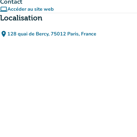
Contact
computer
Accéder au site web
(nouvel onglet)
Localisation
place
128 quai de Bercy, 75012 Paris, France
(ouvrir dans Google Maps)
(nouvel onglet)