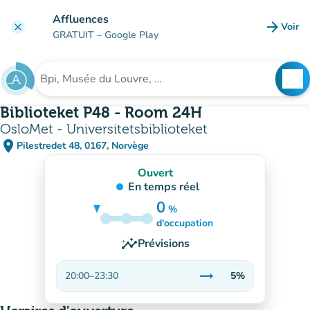
Aller au contenu principal
Affluences
arrow_forward
Voir
clear
(nouve
GRATUIT
– Google Play
search
See
Rechercher un établissement
Biblioteket P48 - Room 24H
OsloMet - Universitetsbiblioteket
place
Pilestredet 48, 0167, Norvège
(ouvrir dans Google Maps)
(nouvel onglet)
Ouvert
En temps réel
0
%
5%
d'occupation
insights
Prévisions
trending_flat
20:00
–
23:30
5%
Stable