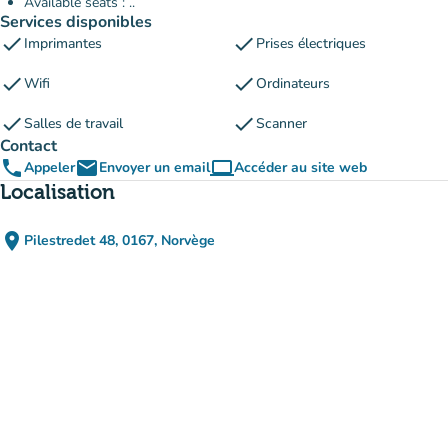
Available seats : ..
Services disponibles
check
check
Imprimantes
Prises électriques
check
check
Wifi
Ordinateurs
check
check
Salles de travail
Scanner
Contact
phone
email
computer
Appeler
Envoyer un email
Accéder au site web
(nouvel onglet)
Localisation
place
Pilestredet 48, 0167, Norvège
(ouvrir dans Google Maps)
(nouvel onglet)