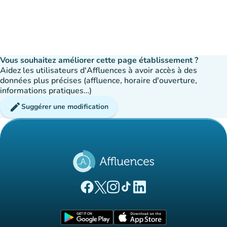
Vous souhaitez améliorer cette page établissement ?
Aidez les utilisateurs d'Affluences à avoir accès à des
données plus précises (affluence, horaire d'ouverture,
informations pratiques…)
edit
Suggérer une modification
(nouvel onglet)
(nouvel onglet)
(nouvel onglet)
(nouvel onglet)
(nouvel onglet)
Page Facebook Affluences
Page Twitter Affluences
Page Instagram Affluences
Page Tiktok Affluences
Page LinkedIn Affluences
(nouvel onglet)
(nouvel onglet)