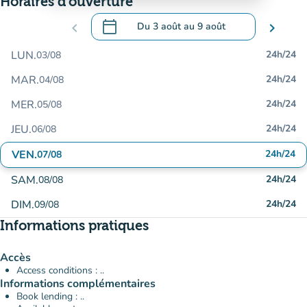
Horaires d'ouverture
calendar_today
chevron_left
Du
3 août
au
9 août
chevron_right
.
Ouvrir le calendrier pour changer de dat
LUN.
24h/24
03/08
MAR.
24h/24
04/08
MER.
24h/24
05/08
JEU.
24h/24
06/08
VEN.
24h/24
07/08
SAM.
24h/24
08/08
DIM.
24h/24
09/08
Informations pratiques
Accès
Access conditions : ..
Informations complémentaires
Book lending : ..