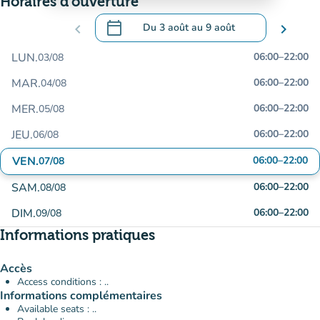
Horaires d'ouverture
calendar_today
chevron_left
Du
3 août
au
9 août
chevron_right
.
Ouvrir le calendrier pour changer de dat
LUN.
06:00
–
22:00
03/08
MAR.
06:00
–
22:00
04/08
MER.
06:00
–
22:00
05/08
JEU.
06:00
–
22:00
06/08
VEN.
06:00
–
22:00
07/08
SAM.
06:00
–
22:00
08/08
DIM.
06:00
–
22:00
09/08
Informations pratiques
Accès
Access conditions : ..
Informations complémentaires
Available seats : ..