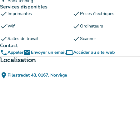
Book lending : ..
Services disponibles
check
check
Imprimantes
Prises électriques
check
check
Wifi
Ordinateurs
check
check
Salles de travail
Scanner
Contact
phone
email
computer
Appeler
Envoyer un email
Accéder au site web
(nouvel onglet)
Localisation
place
Pilestredet 48, 0167, Norvège
(ouvrir dans Google Maps)
(nouvel onglet)