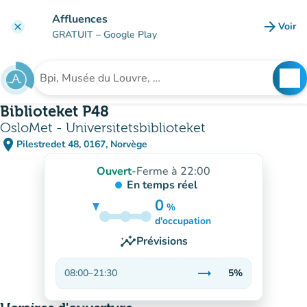
Aller au contenu principal
Affluences
arrow_forward
Voir
clear
(nouve
GRATUIT
– Google Play
search
See
Rechercher un établissement
Biblioteket P48
OsloMet - Universitetsbiblioteket
place
Pilestredet 48, 0167, Norvège
(ouvrir dans Google Maps)
(nouvel onglet)
Ouvert
-
Ferme à 22:00
En temps réel
0
%
5%
d'occupation
insights
Prévisions
trending_flat
08:00
–
21:30
5%
Stable