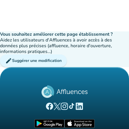
Vous souhaitez améliorer cette page établissement ?
Aidez les utilisateurs d'Affluences à avoir accès à des
données plus précises (affluence, horaire d'ouverture,
informations pratiques…)
edit
Suggérer une modification
(nouvel onglet)
(nouvel onglet)
(nouvel onglet)
(nouvel onglet)
(nouvel onglet)
Page Facebook Affluences
Page Twitter Affluences
Page Instagram Affluences
Page Tiktok Affluences
Page LinkedIn Affluences
(nouvel onglet)
(nouvel onglet)