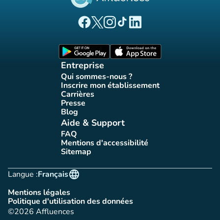
(nouvel onglet)
(nouvel onglet)
(nouvel onglet)
(nouvel onglet)
(nouvel onglet)
Page Facebook Affluences
Page Twitter Affluences
Page Instagram Affluences
Page Tiktok Affluences
Page LinkedIn Affluences
(nouvel onglet)
(nouvel onglet)
Entreprise
Qui sommes-nous ?
(nouvel onglet)
Inscrire mon établissement
(nouvel onglet)
Carrières
(nouvel onglet)
Presse
(nouvel onglet)
Blog
(nouvel onglet)
Aide & Support
FAQ
(nouvel onglet)
Mentions d'accessibilité
(nouvel onglet)
Sitemap
(nouvel onglet)
language
Langue :
Français
Mentions légales
(nouvel onglet)
Politique d'utilisation des données
(nouvel onglet)
©2026 Affluences