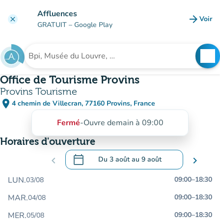
Aller au contenu principal
Affluences
arrow_forward
Voir
clear
(nouve
GRATUIT
– Google Play
search
See
Rechercher un établissement
Office de Tourisme Provins
Provins Tourisme
place
4 chemin de Villecran, 77160 Provins, France
(ouvrir dans Google Maps)
(nouvel onglet)
Fermé
-
Ouvre demain à 09:00
Horaires d'ouverture
calendar_today
chevron_left
Du
3 août
au
9 août
chevron_right
.
Ouvrir le calendrier pour changer de dat
LUN.
09:00
–
18:30
03/08
MAR.
09:00
–
18:30
04/08
MER.
09:00
–
18:30
05/08