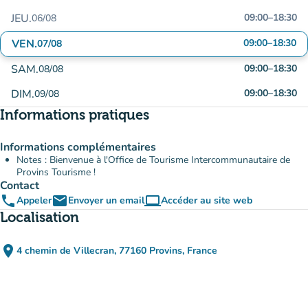
JEU.
09:00
–
18:30
06/08
VEN.
09:00
–
18:30
07/08
SAM.
09:00
–
18:30
08/08
DIM.
09:00
–
18:30
09/08
Informations pratiques
Informations complémentaires
Notes : Bienvenue à l'Office de Tourisme Intercommunautaire de
Provins Tourisme !
Contact
phone
email
computer
Appeler
Envoyer un email
Accéder au site web
(nouvel onglet)
Localisation
place
4 chemin de Villecran, 77160 Provins, France
(ouvrir dans Google Maps)
(nouvel onglet)