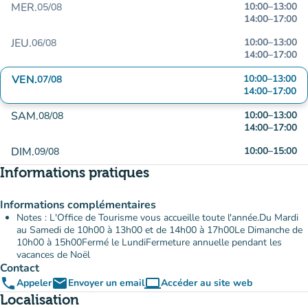
MER.
10:00
–
13:00
05/08
14:00
–
17:00
JEU.
10:00
–
13:00
06/08
14:00
–
17:00
VEN.
10:00
–
13:00
07/08
14:00
–
17:00
SAM.
10:00
–
13:00
08/08
14:00
–
17:00
DIM.
10:00
–
15:00
09/08
Informations pratiques
Informations complémentaires
Notes : L'Office de Tourisme vous accueille toute l'année.Du Mardi
au Samedi de 10h00 à 13h00 et de 14h00 à 17h00Le Dimanche de
10h00 à 15h00Fermé le LundiFermeture annuelle pendant les
vacances de Noël
Contact
phone
email
computer
Appeler
Envoyer un email
Accéder au site web
(nouvel onglet)
Localisation