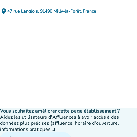
place
47 rue Langlois, 91490 Milly-la-Forêt, France
(ouvrir dans Google Maps)
(nouvel onglet)
Vous souhaitez améliorer cette page établissement ?
Aidez les utilisateurs d'Affluences à avoir accès à des
données plus précises (affluence, horaire d'ouverture,
informations pratiques…)