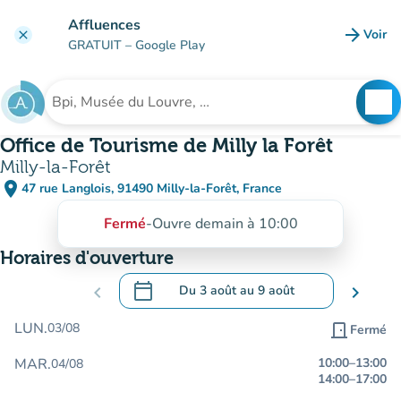
Aller au contenu principal
Affluences
arrow_forward
Voir
clear
(nouve
GRATUIT
– Google Play
search
See
Rechercher un établissement
Office de Tourisme de Milly la Forêt
Milly-la-Forêt
place
47 rue Langlois, 91490 Milly-la-Forêt, France
(ouvrir dans Google Maps)
(nouvel onglet)
Fermé
-
Ouvre demain à 10:00
Horaires d'ouverture
calendar_today
chevron_left
Du
3 août
au
9 août
chevron_right
.
Ouvrir le calendrier pour changer de dat
LUN.
03/08
door_front
Fermé
MAR.
10:00
–
13:00
04/08
14:00
–
17:00