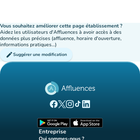
Vous souhaitez améliorer cette page établissement ?
Aidez les utilisateurs d'Affluences à avoir accès à des
données plus précises (affluence, horaire d'ouverture,
informations pratiques…)
edit
Suggérer une modification
(nouvel onglet)
(nouvel onglet)
(nouvel onglet)
(nouvel onglet)
(nouvel onglet)
Page Facebook Affluences
Page Twitter Affluences
Page Instagram Affluences
Page Tiktok Affluences
Page LinkedIn Affluences
(nouvel onglet)
(nouvel onglet)
Entreprise
Qui sommes-nous ?