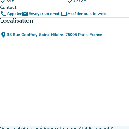
check
check
Wifi
Casiers
Contact
phone
email
computer
Appeler
Envoyer un email
Accéder au site web
(nouvel onglet)
Localisation
place
38 Rue Geoffroy-Saint-Hilaire, 75005 Paris, France
(ouvrir dans Google Maps)
(nouvel onglet)
Vous souhaitez améliorer cette page établissement ?