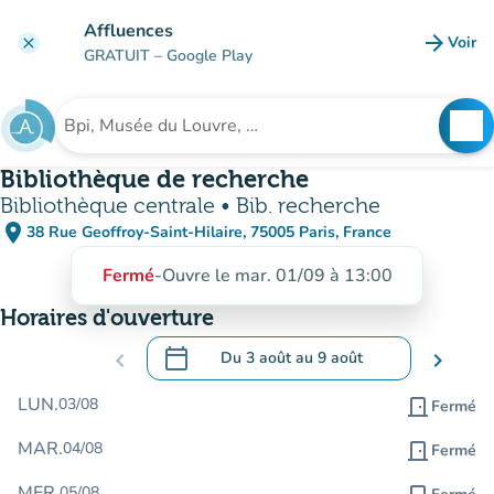
Aller au contenu principal
Affluences
arrow_forward
Voir
clear
(nouve
GRATUIT
– Google Play
search
See
Rechercher un établissement
Bibliothèque de recherche
Bibliothèque centrale • Bib. recherche
place
38 Rue Geoffroy-Saint-Hilaire, 75005 Paris, France
(ouvrir dans Google Maps)
(nouvel onglet)
Fermé
-
Ouvre le mar. 01/09 à 13:00
Horaires d'ouverture
calendar_today
chevron_left
Du
3 août
au
9 août
chevron_right
.
Ouvrir le calendrier pour changer de dat
LUN.
03/08
door_front
Fermé
MAR.
04/08
door_front
Fermé
MER.
05/08