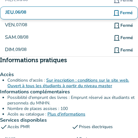
door_front
Fermé
JEU.
06/08
door_front
Fermé
VEN.
07/08
door_front
Fermé
SAM.
08/08
door_front
Fermé
DIM.
09/08
door_front
Fermé
Informations pratiques
Accès
Conditions d'accès :
Sur inscription : conditions sur le site web.
Ouvert à tous les étudiants à partir du niveau master
Informations complémentaires
Possibilité d'emprunt des livres : Emprunt réservé aux étudiants et
personnels du MNHN.
Nombre de places assises : 100
Accès au catalogue :
Plus d'informations
Services disponibles
check
check
Accès PMR
Prises électriques