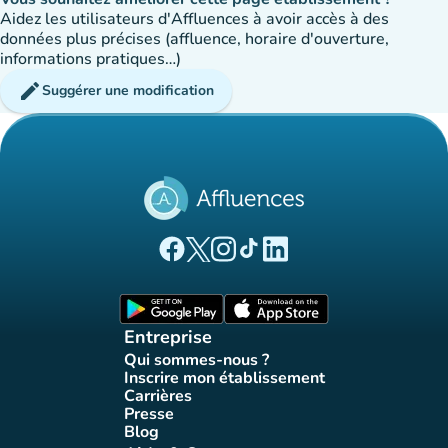
Aidez les utilisateurs d'Affluences à avoir accès à des
données plus précises (affluence, horaire d'ouverture,
informations pratiques…)
edit
Suggérer une modification
(nouvel onglet)
(nouvel onglet)
(nouvel onglet)
(nouvel onglet)
(nouvel onglet)
Page Facebook Affluences
Page Twitter Affluences
Page Instagram Affluences
Page Tiktok Affluences
Page LinkedIn Affluences
(nouvel onglet)
(nouvel onglet)
Entreprise
Qui sommes-nous ?
(nouvel onglet)
Inscrire mon établissement
(nouvel onglet)
Carrières
(nouvel onglet)
Presse
(nouvel onglet)
Blog
(nouvel onglet)