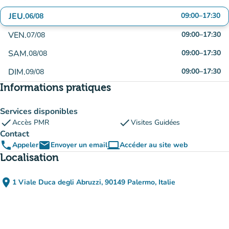
JEU.
09:00
–
17:30
06/08
VEN.
09:00
–
17:30
07/08
SAM.
09:00
–
17:30
08/08
DIM.
09:00
–
17:30
09/08
Informations pratiques
Services disponibles
check
check
Accès PMR
Visites Guidées
Contact
phone
email
computer
Appeler
Envoyer un email
Accéder au site web
(nouvel onglet)
Localisation
place
1 Viale Duca degli Abruzzi, 90149 Palermo, Italie
(ouvrir dans Google Maps)
(nouvel onglet)