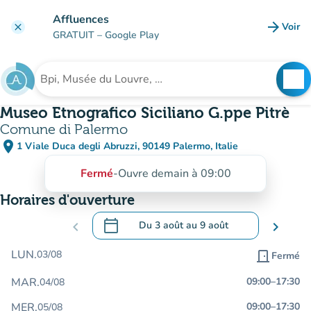
Aller au contenu principal
Affluences
arrow_forward
Voir
clear
(nouve
GRATUIT
– Google Play
search
See
Rechercher un établissement
Museo Etnografico Siciliano G.ppe Pitrè
Comune di Palermo
place
1 Viale Duca degli Abruzzi, 90149 Palermo, Italie
(ouvrir dans Google Maps)
(nouvel onglet)
Fermé
-
Ouvre demain à 09:00
Horaires d'ouverture
calendar_today
chevron_left
Du
3 août
au
9 août
chevron_right
.
Ouvrir le calendrier pour changer de dat
LUN.
03/08
door_front
Fermé
MAR.
09:00
–
17:30
04/08
MER.
09:00
–
17:30
05/08