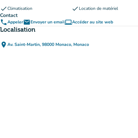
check
check
Climatisation
Location de matériel
Contact
phone
email
computer
Appeler
Envoyer un email
Accéder au site web
(nouvel onglet)
Localisation
place
Av. Saint-Martin, 98000 Monaco, Monaco
(ouvrir dans Google Maps)
(nouvel onglet)