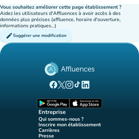
Vous souhaitez améliorer cette page établissement ?
Aidez les utilisateurs d'Affluences à avoir accès à des
données plus précises (affluence, horaire d'ouverture,
informations pratiques…)
edit
Suggérer une modification
(nouvel onglet)
(nouvel onglet)
(nouvel onglet)
(nouvel onglet)
(nouvel onglet)
Page Facebook Affluences
Page Twitter Affluences
Page Instagram Affluences
Page Tiktok Affluences
Page LinkedIn Affluences
(nouvel onglet)
(nouvel onglet)
Entreprise
Qui sommes-nous ?
(nouvel onglet)
Inscrire mon établissement
(nouvel onglet)
Carrières
(nouvel onglet)
Presse
(nouvel onglet)