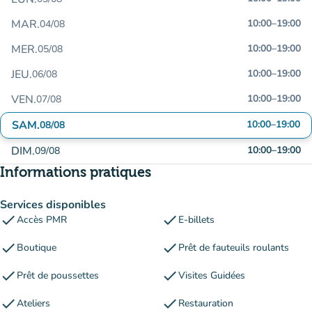
MAR.
10:00
–
19:00
04/08
MER.
10:00
–
19:00
05/08
JEU.
10:00
–
19:00
06/08
VEN.
10:00
–
19:00
07/08
SAM.
10:00
–
19:00
08/08
DIM.
10:00
–
19:00
09/08
Informations pratiques
Services disponibles
check
check
Accès PMR
E-billets
check
check
Boutique
Prêt de fauteuils roulants
check
check
Prêt de poussettes
Visites Guidées
check
check
Ateliers
Restauration