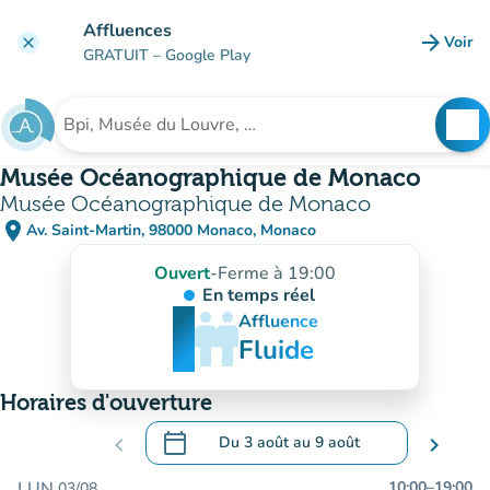
Aller au contenu principal
Affluences
arrow_forward
Voir
clear
(nouve
GRATUIT
– Google Play
search
See
Rechercher un établissement
Musée Océanographique de Monaco
Musée Océanographique de Monaco
place
Av. Saint-Martin, 98000 Monaco, Monaco
(ouvrir dans Google Maps)
(nouvel onglet)
Ouvert
-
Ferme à 19:00
En temps réel
man
man
man
Affluence
Fluide
Horaires d'ouverture
calendar_today
chevron_left
Du
3 août
au
9 août
chevron_right
.
Ouvrir le calendrier pour changer de dat
LUN.
10:00
–
19:00
03/08