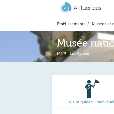
Aller au contenu principal
Établissements
Musées et 
Musée natio
MNP - Les Eyzies
Visite guidée - Individue