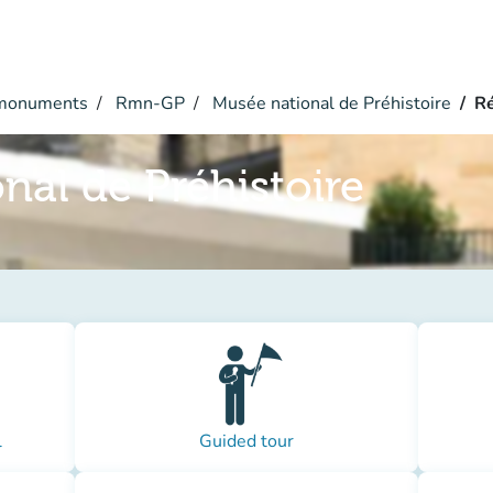
monuments
Rmn-GP
Musée national de Préhistoire
Ré
nal de Préhistoire
l
Guided tour