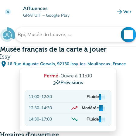
Aller au contenu principal
Affluences
arrow_forward
Voir
clear
(nouve
GRATUIT
– Google Play
search
See
Rechercher un établissement
Musée français de la carte à jouer
Issy
place
16 Rue Auguste Gervais, 92130 Issy-les-Moulineaux, France
(ouvrir dans Google Maps)
(nouvel onglet)
Fermé
-
Ouvre à 11:00
insights
Prévisions
11:00
–
12:30
Fluide
man
man
man
trending_up
12:30
–
14:30
Modérée
man
man
man
En hausse
trending_down
14:30
–
17:00
Fluide
man
man
man
En baisse
Horaires d'ouverture