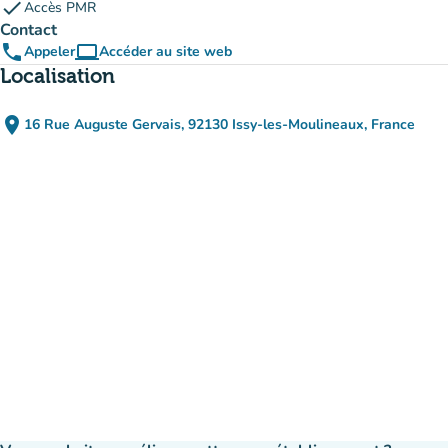
check
Accès PMR
Contact
phone
computer
Appeler
Accéder au site web
(nouvel onglet)
Localisation
place
16 Rue Auguste Gervais, 92130 Issy-les-Moulineaux, France
(ouvrir dans Google Maps)
(nouvel onglet)