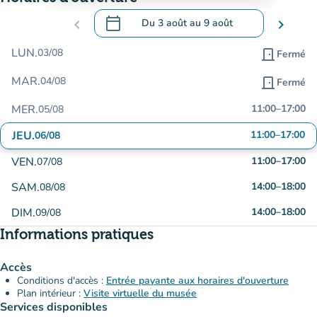
calendar_today
chevron_left
Du
3 août
au
9 août
chevron_right
.
Ouvrir le calendrier pour changer de dat
LUN.
03/08
door_front
Fermé
MAR.
04/08
door_front
Fermé
MER.
11:00
–
17:00
05/08
JEU.
11:00
–
17:00
06/08
VEN.
11:00
–
17:00
07/08
SAM.
14:00
–
18:00
08/08
DIM.
14:00
–
18:00
09/08
Informations pratiques
Accès
Conditions d'accès :
Entrée payante aux horaires d'ouverture
Plan intérieur :
Visite virtuelle du musée
Services disponibles